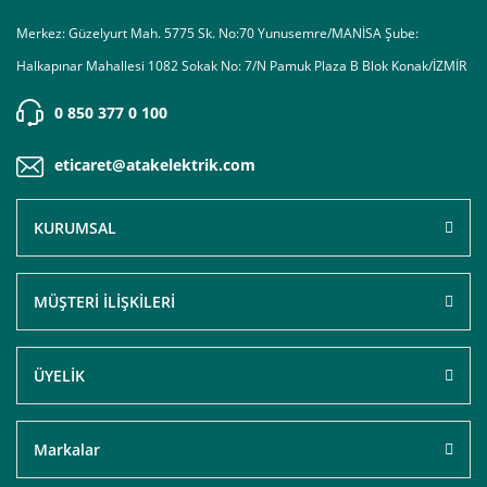
Merkez: Güzelyurt Mah. 5775 Sk. No:70 Yunusemre/MANİSA Şube:
Halkapınar Mahallesi 1082 Sokak No: 7/N Pamuk Plaza B Blok Konak/İZMİR
0 850 377 0 100
eticaret@atakelektrik.com
KURUMSAL
MÜŞTERİ İLİŞKİLERİ
ÜYELİK
Markalar