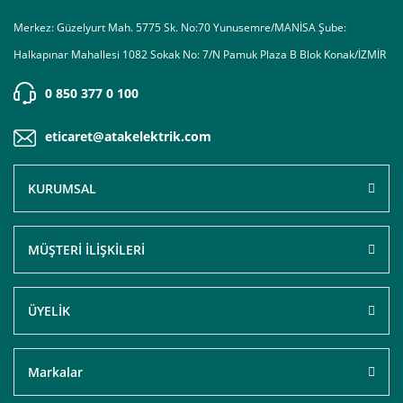
Merkez: Güzelyurt Mah. 5775 Sk. No:70 Yunusemre/MANİSA Şube:
Halkapınar Mahallesi 1082 Sokak No: 7/N Pamuk Plaza B Blok Konak/İZMİR
0 850 377 0 100
eticaret@atakelektrik.com
KURUMSAL
MÜŞTERİ İLİŞKİLERİ
ÜYELİK
Markalar