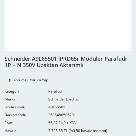
Schneider A9L65501 iPRD65r Modüler Parafudr
1P + N 350V Uzaktan Aktarımlı
(0 Yorum) | Yorum Yap
Kategori
Parafudr
Marka
Schneider Electric
Üretici Kodu
A9L65501
Barkod Kodu
3606480506291
Fiyat
56,87 EUR + KDV
Havale
3.725,85 TL (%0,50 havale indirimi)