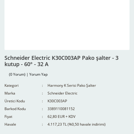
Schneider Electric K30C003AP Pako şalter - 3
kutup - 60° - 32 A
(0 Yorum) | Yorum Yap
Kategori
Harmony K Serisi Pako Şalter
Marka
Schneider Electric
Üretici Kodu
K30C003AP
Barkod Kodu
3389110081152
Fiyat
62,80 EUR + KDV
Havale
4.117,23 TL (%0,50 havale indirimi)