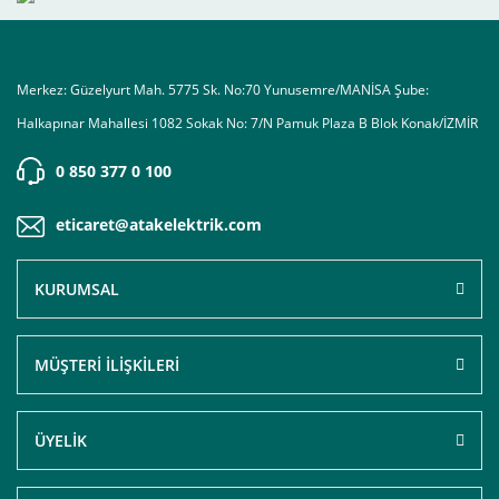
Merkez: Güzelyurt Mah. 5775 Sk. No:70 Yunusemre/MANİSA Şube:
Halkapınar Mahallesi 1082 Sokak No: 7/N Pamuk Plaza B Blok Konak/İZMİR
0 850 377 0 100
eticaret@atakelektrik.com
KURUMSAL
MÜŞTERİ İLİŞKİLERİ
ÜYELİK