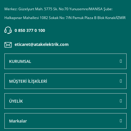
Merkez: Güzelyurt Mah. 5775 Sk. No:70 Yunusemre/MANİSA Şube:
Halkapınar Mahallesi 1082 Sokak No: 7/N Pamuk Plaza B Blok Konak/İZMİR
0 850 377 0 100
eticaret@atakelektrik.com
KURUMSAL
MÜŞTERİ İLİŞKİLERİ
ÜYELİK
Markalar