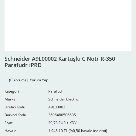
Schneider A9L00002 Kartuşlu C Nötr R-350
Parafudr iPRD
(0 Yorum) | Yorum Yap
Kategori
Parafudr
Marka
Schneider Electric
Üretici Kodu
A9L00002
Barkod Kodu
3606480506635
Fiyat
29,73 EUR + KDV
Havale
1.948,10 TL (%0,50 havale indirimi)