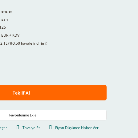
mensler
msan
126
1 EUR + KDV
2 TL (%0,50 havale indirimi)
Teklif Al
aştır
Tavsiye Et
Fiyatı Düşünce Haber Ver