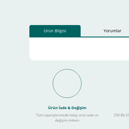
Ürün Bilgisi
Yorumlar
Schneider Electric Sa
Kullanılır ?
Ürün İade & Değişim
Tüm siparişlerinizde kolay ürün iade ve
256 Bit SS
değişim imkanı
Sitemizden yapacağınız tüm alışverişlerde aşağıdaki adım
Yapmanız gereken adımlar sırasıyla aşağıdaki gibidir;