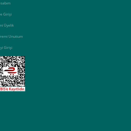
esabım
e Girişi
ni Üyelik
fremi Unuttum
yi Girişi