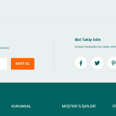
, Üye Olmadan Bu Ödeme Sistemini Kullanamıyorsunuz.
" ödeme türünü seçiniz.
ip, "Siparişi Tamamla" butonuna basınız.
Bizi Takip Edin
Sosyal medyada bizi takip edin
irsiniz.
KAYIT OL
e ileteceğimiz link üzerinden tıklayarak 3D Secure güvenli ödeme ile ödemenizi t
iz , yoksa ödemeniz başarısız sonuçlanır.
elektrik.com adresi üzerinden bizlerle iletişime geçebilirsiniz.
KURUMSAL
MÜŞTERİ İLİŞKİLERİ
Ü