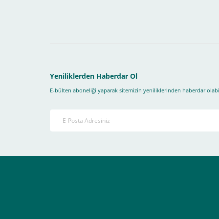
1- İlk önce sitemize üye olmanız gerekiyor(
zorunludur
) 
2-Ödeme seçenekleri kısmından "
Sanal POS Kredi Kartı
3-Bu kısımda bize iletmek istediğiniz bir not varsa ekley
Yeniliklerden Haberdar Ol
E-bülten aboneliği yaparak sitemizin yeniliklerinden haberdar olabil
4-Son olarak siparişi vermiş olduğunuz e-posta adresiniz
Ekranda Çıkacaktır
.
Lütfen bunlara uygun bir sekilde ödemenizi gerçekleştirin
Destek almak istediğiniz bir konu olduğunda eticaret@atak