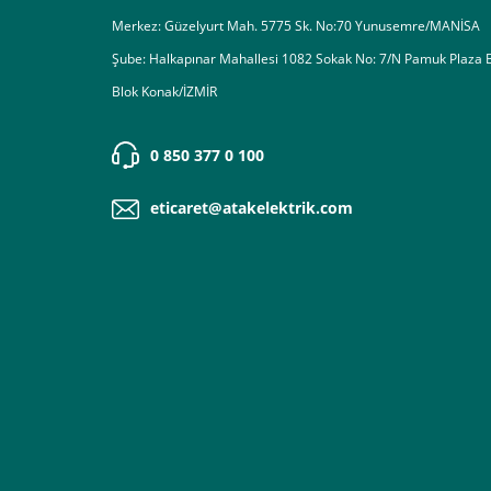
Merkez: Güzelyurt Mah. 5775 Sk. No:70 Yunusemre/MANİSA
Şube: Halkapınar Mahallesi 1082 Sokak No: 7/N Pamuk Plaza 
Blok Konak/İZMİR
0 850 377 0 100
eticaret@atakelektrik.com