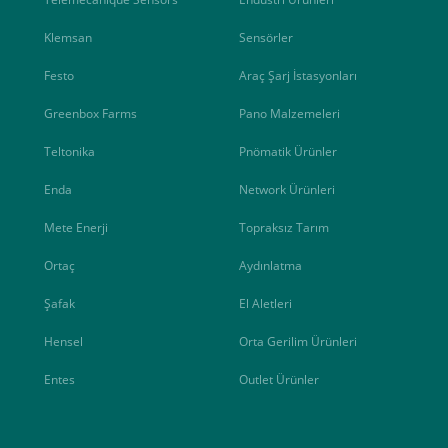
Klemsan
Sensörler
Festo
Araç Şarj İstasyonları
Greenbox Farms
Pano Malzemeleri
Teltonika
Pnömatik Ürünler
Enda
Network Ürünleri
Mete Enerji
Topraksız Tarım
Ortaç
Aydınlatma
Şafak
El Aletleri
Hensel
Orta Gerilim Ürünleri
Entes
Outlet Ürünler