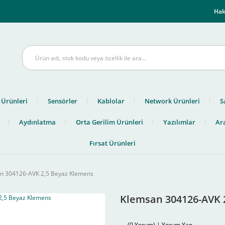
m
Hak
 Ürünleri
Sensörler
Kablolar
Network Ürünleri
S
Aydınlatma
Orta Gerilim Ürünleri
Yazılımlar
Ara
Fırsat Ürünleri
n 304126-AVK 2,5 Beyaz Klemens
Klemsan 304126-AVK 
(0 Yorum) | Yorum Yap