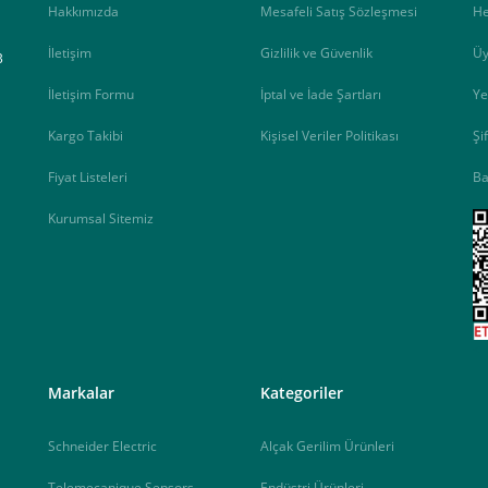
Hakkımızda
Mesafeli Satış Sözleşmesi
H
İletişim
Gizlilik ve Güvenlik
Üy
B
İletişim Formu
İptal ve İade Şartları
Ye
Kargo Takibi
Kişisel Veriler Politikası
Şi
Fiyat Listeleri
Ba
Kurumsal Sitemiz
<
Markalar
Kategoriler
Schneider Electric
Alçak Gerilim Ürünleri
Telemecanique Sensors
Endüstri Ürünleri