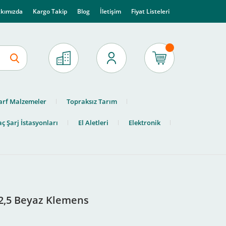
kımızda
Kargo Takip
Blog
İletişim
Fiyat Listeleri
arf Malzemeler
Topraksız Tarım
ç Şarj İstasyonları
El Aletleri
Elektronik
2,5 Beyaz Klemens