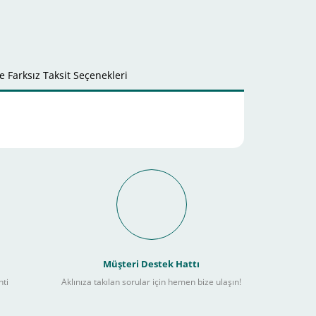
 Farksız Taksit Seçenekleri
it Ödeme İmkanı Nasıl
Müşteri Destek Hattı
nti
Aklınıza takılan sorular için hemen bize ulaşın!
ebilir
) kadar alışverişlerinizi tamamlayabilirsiniz.