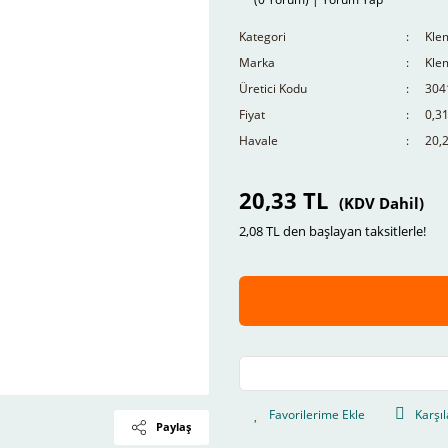
Kategori
Kle
Marka
Kle
Üretici Kodu
304
Fiyat
0,3
Havale
20,2
20,33 TL
(KDV Dahil)
2,08 TL den başlayan taksitlerle!
Karşıl
Paylaş