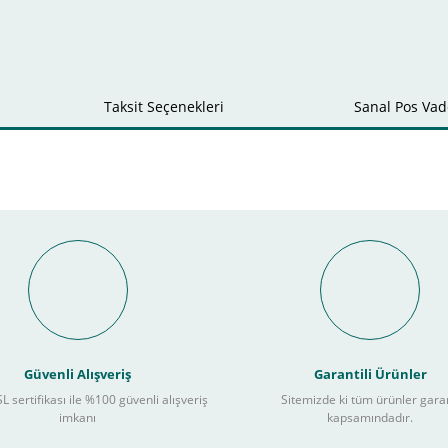
Taksit Seçenekleri
Sanal Pos Vade
Bu ürüne ilk yorumu siz yapın!
nal POS ile Vade Farksız Taks
Yorum Yaz
Güvenli Alışveriş
Garantili Ürünler
L sertifikası ile %100 güvenli alışveriş
Sitemizde ki tüm ürünler gara
3
imkanı
kapsamındadır.
ları takip ederek peşin fiyatına
taksite (
Taksit seçenekleri bankaya göre değiş