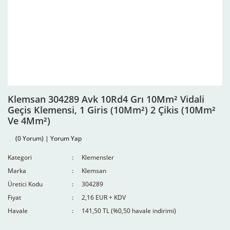
Klemsan 304289 Avk 10Rd4 Grı 10Mm² Vidali
Geçis Klemensi, 1 Giris (10Mm²) 2 Çikis (10Mm²
Ve 4Mm²)
(0 Yorum) | Yorum Yap
Kategori
Klemensler
Marka
Klemsan
Üretici Kodu
304289
Fiyat
2,16 EUR + KDV
Havale
141,50 TL (%0,50 havale indirimi)