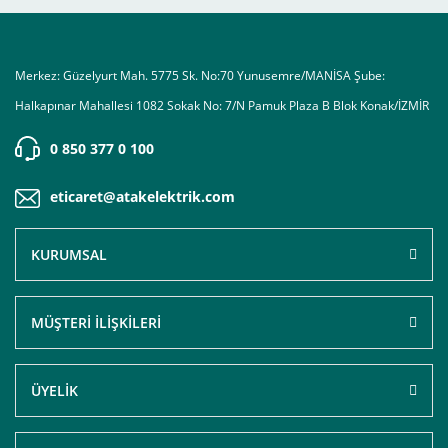
Merkez: Güzelyurt Mah. 5775 Sk. No:70 Yunusemre/MANİSA Şube:
Halkapınar Mahallesi 1082 Sokak No: 7/N Pamuk Plaza B Blok Konak/İZMİR
0 850 377 0 100
eticaret@atakelektrik.com
KURUMSAL
MÜŞTERİ İLİŞKİLERİ
ÜYELİK