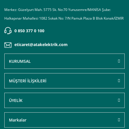
Merkez: Güzelyurt Mah. 5775 Sk. No:70 Yunusemre/MANİSA Şube:
Halkapınar Mahallesi 1082 Sokak No: 7/N Pamuk Plaza B Blok Konak/İZMİR
0 850 377 0 100
eticaret@atakelektrik.com
KURUMSAL
MÜŞTERİ İLİŞKİLERİ
ÜYELİK
Markalar