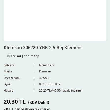
Klemsan 306220-YBK 2,5 Bej Klemens
(0 Yorum) | Yorum Yap
Kategori
Klemensler
Marka
Klemsan
Üretici Kodu
306220
Fiyat
0,31 EUR + KDV
Havale
20,20 TL (%0,50 havale indirimi)
20,30 TL
(KDV Dahil)
2,08 TL den başlayan taksitlerle!