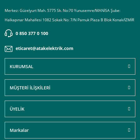
Merkez: Güzelyurt Mah. 5775 Sk. No:70 Yunusemre/MANİSA Şube:
Halkapınar Mahallesi 1082 Sokak No: 7/N Pamuk Plaza B Blok Konak/İZMİR
0 850 377 0 100
eticaret@atakelektrik.com
KURUMSAL
MÜŞTERİ İLİŞKİLERİ
ÜYELİK
Markalar