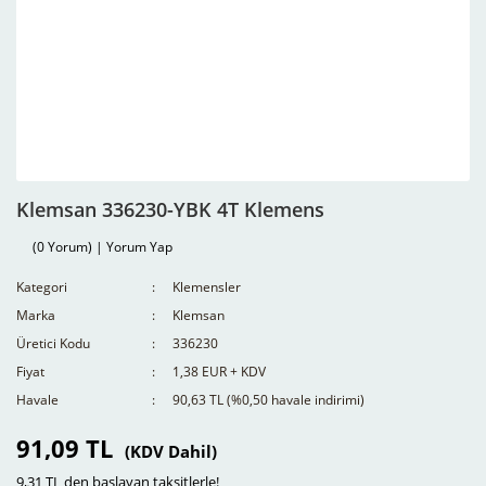
Klemsan 336230-YBK 4T Klemens
(0 Yorum) | Yorum Yap
Kategori
Klemensler
Marka
Klemsan
Üretici Kodu
336230
Fiyat
1,38 EUR + KDV
Havale
90,63 TL (%0,50 havale indirimi)
91,09 TL
(KDV Dahil)
9,31 TL den başlayan taksitlerle!