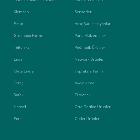
Klemsan
Sensörler
Festo
Araç Şarj İstasyonları
Greenbox Farms
Pano Malzemeleri
Teltonika
Pnömatik Ürünler
Enda
Network Ürünleri
Mete Enerji
Topraksız Tarım
e ileteceğimiz link üzerinden tıklayarak 3D Secure güvenli ödeme ile ödemenizi t
Ortaç
Aydınlatma
iz , yoksa ödemeniz başarısız sonuçlanır.
Şafak
El Aletleri
Hensel
Orta Gerilim Ürünleri
Entes
Outlet Ürünler