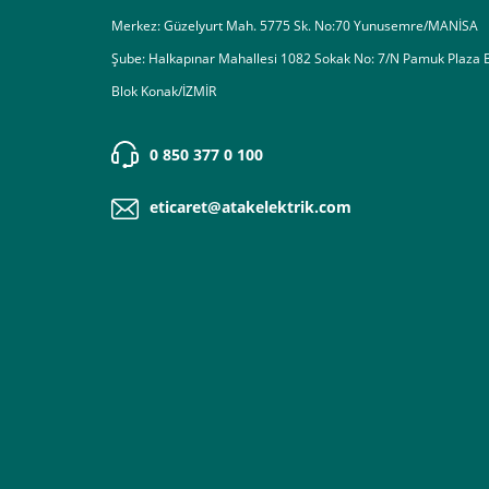
Merkez: Güzelyurt Mah. 5775 Sk. No:70 Yunusemre/MANİSA
Şube: Halkapınar Mahallesi 1082 Sokak No: 7/N Pamuk Plaza 
Blok Konak/İZMİR
0 850 377 0 100
eticaret@atakelektrik.com
3-Bu kısımda bize iletmek istediğiniz bir not varsa ekley