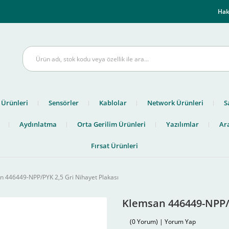
m
Hak
 Ürünleri
Sensörler
Kablolar
Network Ürünleri
S
Aydınlatma
Orta Gerilim Ürünleri
Yazılımlar
Ara
Fırsat Ürünleri
n 446449-NPP/PYK 2,5 Gri Nihayet Plakası
Klemsan 446449-NPP/P
(0 Yorum) | Yorum Yap