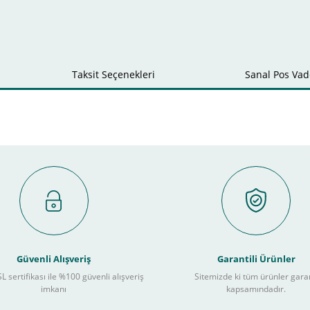
Taksit Seçenekleri
Sanal Pos Vade
Bu ürüne ilk yorumu siz yapın!
Yorum Yaz
Güvenli Alışveriş
Garantili Ürünler
L sertifikası ile %100 güvenli alışveriş
Sitemizde ki tüm ürünler gara
imkanı
kapsamındadır.