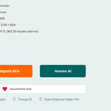
mensler
msan
449
7 EUR + KDV
9 TL (%0,50 havale indirimi)
Sepete Ekle
Hemen Al
aştır
Tavsiye Et
Fiyatı Düşünce Haber Ver