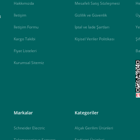
Hakkımızda
Mesafeli Satış Sözleşmesi
H
İletişim
Gizlilik ve Güvenlik
Üy
B
İletişim Formu
İptal ve İade Şartları
Ye
Kargo Takibi
Kişisel Veriler Politikası
Şi
Fiyat Listeleri
Ba
ip, "Siparişi Tamamla" butonuna basınız.
Kurumsal Sitemiz
<
Markalar
Kategoriler
Schneider Electric
Alçak Gerilim Ürünleri
Telemecanique Sensors
Endüstri Ürünleri