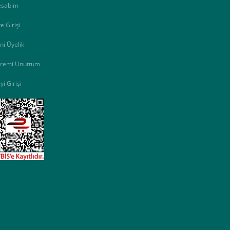
esabım
e Girişi
ni Üyelik
fremi Unuttum
yi Girişi