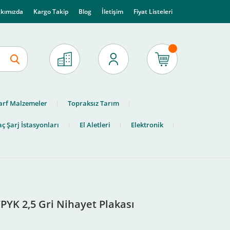
kımızda
Kargo Takip
Blog
İletişim
Fiyat Listeleri
arf Malzemeler
Topraksız Tarım
ç Şarj İstasyonları
El Aletleri
Elektronik
YK 2,5 Gri Nihayet Plakası