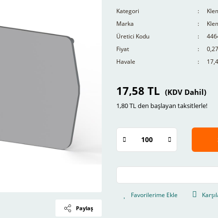
Kategori
Kle
Marka
Kle
Üretici Kodu
446
Fiyat
0,2
Havale
17,4
17,58 TL
(KDV Dahil)
1,80 TL den başlayan taksitlerle!
Karşıl
Paylaş