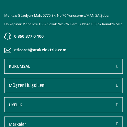
Merkez: Güzelyurt Mah. 5775 Sk. No:70 Yunusemre/MANİSA Şube:
Halkapınar Mahallesi 1082 Sokak No: 7/N Pamuk Plaza B Blok Konak/İZMİR
0 850 377 0 100
eticaret@atakelektrik.com
KURUMSAL
MÜŞTERİ İLİŞKİLERİ
ÜYELİK
Markalar