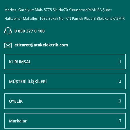
Merkez: Güzelyurt Mah. 5775 Sk. No:70 Yunusemre/MANİSA Şube:
Halkapınar Mahallesi 1082 Sokak No: 7/N Pamuk Plaza B Blok Konak/İZMİR
0 850 377 0 100
eticaret@atakelektrik.com
KURUMSAL
MÜŞTERİ İLİŞKİLERİ
ÜYELİK
Markalar