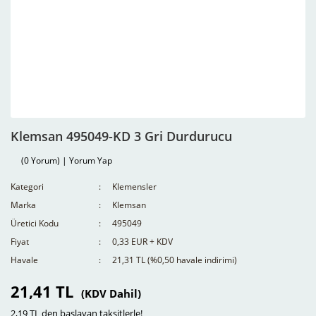
Klemsan 495049-KD 3 Gri Durdurucu
(0 Yorum) | Yorum Yap
Kategori
Klemensler
Marka
Klemsan
Üretici Kodu
495049
Fiyat
0,33 EUR + KDV
Havale
21,31 TL (%0,50 havale indirimi)
21,41 TL
(KDV Dahil)
2,19 TL den başlayan taksitlerle!