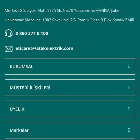
Merkez: Güzelyurt Mah. 5775 Sk. No:70 Yunusemre/MANİSA Şube:
Halkapınar Mahallesi 1082 Sokak No: 7/N Pamuk Plaza B Blok Konak/İZMİR
0 850 377 0 100
eticaret@atakelektrik.com
KURUMSAL
MÜŞTERİ İLİŞKİLERİ
ÜYELİK
Markalar