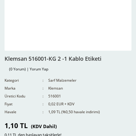
Klemsan 516001-KG 2 -1 Kablo Etiketi
(0 Yorum) | Yorum Yap
Kategori
Sarf Malzemeler
Marka
Klemsan
Üretici Kodu
516001
Fiyat
0,02 EUR + KDV
Havale
1,09 TL (%0,50 havale indirimi)
1,10 TL
(KDV Dahil)
0,11 TL den başlayan taksitlerle!