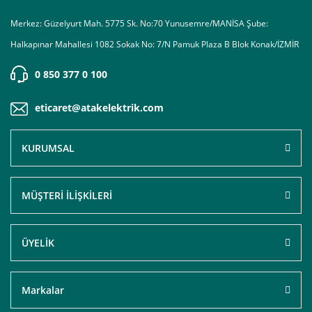
Merkez: Güzelyurt Mah. 5775 Sk. No:70 Yunusemre/MANİSA Şube:
Halkapınar Mahallesi 1082 Sokak No: 7/N Pamuk Plaza B Blok Konak/İZMİR
0 850 377 0 100
eticaret@atakelektrik.com
KURUMSAL
MÜŞTERİ İLİŞKİLERİ
ÜYELİK
Markalar