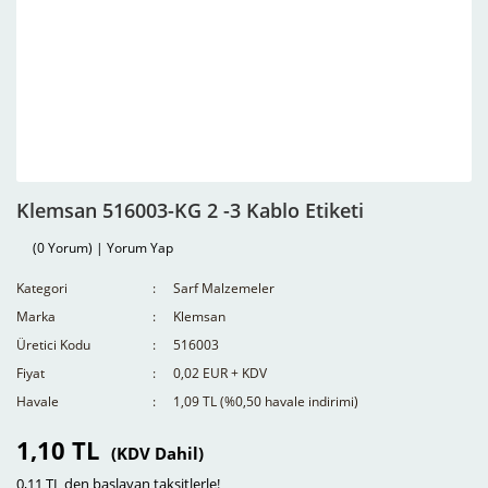
Klemsan 516003-KG 2 -3 Kablo Etiketi
(0 Yorum) | Yorum Yap
Kategori
Sarf Malzemeler
Marka
Klemsan
Üretici Kodu
516003
Fiyat
0,02 EUR + KDV
Havale
1,09 TL (%0,50 havale indirimi)
1,10 TL
(KDV Dahil)
0,11 TL den başlayan taksitlerle!