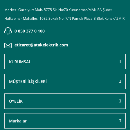
Merkez: Güzelyurt Mah. 5775 Sk. No:70 Yunusemre/MANİSA Şube:
Halkapınar Mahallesi 1082 Sokak No: 7/N Pamuk Plaza B Blok Konak/İZMİR
0 850 377 0 100
eticaret@atakelektrik.com
KURUMSAL
MÜŞTERİ İLİŞKİLERİ
ÜYELİK
Markalar