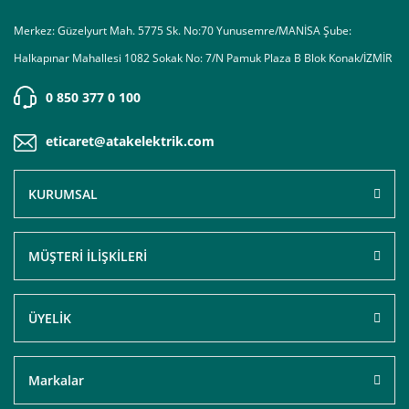
Merkez: Güzelyurt Mah. 5775 Sk. No:70 Yunusemre/MANİSA Şube:
Halkapınar Mahallesi 1082 Sokak No: 7/N Pamuk Plaza B Blok Konak/İZMİR
0 850 377 0 100
eticaret@atakelektrik.com
KURUMSAL
MÜŞTERİ İLİŞKİLERİ
ÜYELİK
Markalar