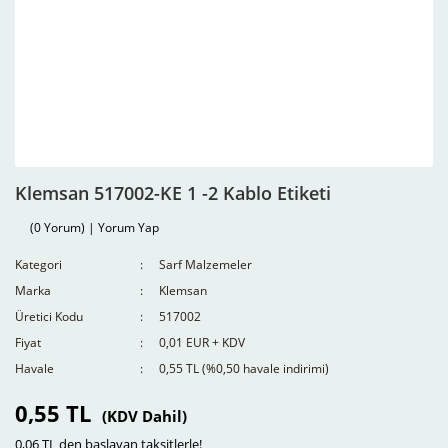
Klemsan 517002-KE 1 -2 Kablo Etiketi
(0 Yorum) | Yorum Yap
Kategori
Sarf Malzemeler
Marka
Klemsan
Üretici Kodu
517002
Fiyat
0,01 EUR + KDV
Havale
0,55 TL (%0,50 havale indirimi)
0,55 TL
(KDV Dahil)
0,06 TL den başlayan taksitlerle!