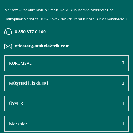
Merkez: Güzelyurt Mah. 5775 Sk. No:70 Yunusemre/MANİSA Şube:
Halkapınar Mahallesi 1082 Sokak No: 7/N Pamuk Plaza B Blok Konak/İZMİR
0 850 377 0 100
eticaret@atakelektrik.com
KURUMSAL
MÜŞTERİ İLİŞKİLERİ
ÜYELİK
Markalar