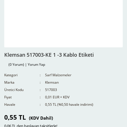
Klemsan 517003-KE 1 -3 Kablo Etiketi
(0 Yorum) | Yorum Yap
Kategori
Sarf Malzemeler
Marka
Klemsan
Üretici Kodu
517003
Fiyat
0,01 EUR + KDV
Havale
0,55 TL (%0,50 havale indirimi)
0,55 TL
(KDV Dahil)
0,06 TL den başlayan taksitlerle!