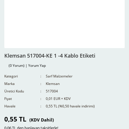
Klemsan 517004-KE 1 -4 Kablo Etiketi
(0 Yorum) | Yorum Yap
Kategori
Sarf Malzemeler
Marka
Klemsan
Üretici Kodu
517004
Fiyat
0,01 EUR + KDV
Havale
0,55 TL (%0,50 havale indirimi)
0,55 TL
(KDV Dahil)
0,06 TL den başlayan taksitlerle!