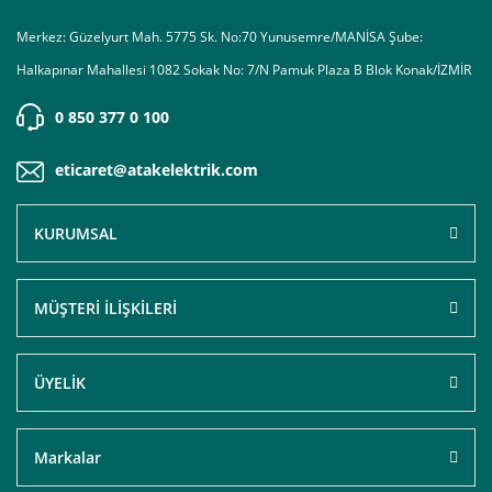
Merkez: Güzelyurt Mah. 5775 Sk. No:70 Yunusemre/MANİSA Şube:
Halkapınar Mahallesi 1082 Sokak No: 7/N Pamuk Plaza B Blok Konak/İZMİR
0 850 377 0 100
eticaret@atakelektrik.com
KURUMSAL
MÜŞTERİ İLİŞKİLERİ
ÜYELİK
Markalar