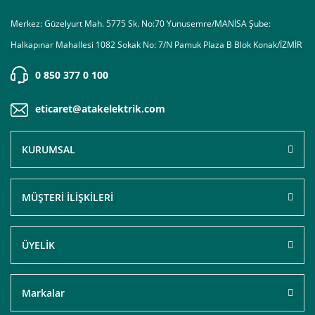
Merkez: Güzelyurt Mah. 5775 Sk. No:70 Yunusemre/MANİSA Şube:
Halkapınar Mahallesi 1082 Sokak No: 7/N Pamuk Plaza B Blok Konak/İZMİR
0 850 377 0 100
eticaret@atakelektrik.com
KURUMSAL
MÜŞTERİ İLİŞKİLERİ
ÜYELİK
Markalar