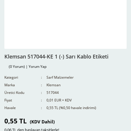
Klemsan 517044-KE 1 (-) Sarı Kablo Etiketi
(0 Yorum) | Yorum Yap
Kategori
Sarf Malzemeler
Marka
Klemsan
Üretici Kodu
517044
Fiyat
0,01 EUR + KDV
Havale
0,55 TL (%0,50 havale indirimi)
0,55 TL
(KDV Dahil)
0,06 TL den başlayan taksitlerle!