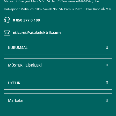
Merkez: Güzelyurt Mah. 5775 Sk. No:70 Yunusemre/MANİSA Şube:
Halkapınar Mahallesi 1082 Sokak No: 7/N Pamuk Plaza B Blok Konak/İZMİR
0 850 377 0 100
eticaret@atakelektrik.com
KURUMSAL
MÜŞTERİ İLİŞKİLERİ
ÜYELİK
Markalar