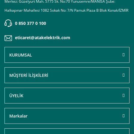
Merkez: Güzelyurt Mah. 5775 Sk. No:70 Yunusemre/MANİSA Şube:
Halkapınar Mahallesi 1082 Sokak No: 7/N Pamuk Plaza B Blok Konak/İZMİR
0 850 377 0 100
eticaret@atakelektrik.com
KURUMSAL
MÜŞTERİ İLİŞKİLERİ
ÜYELİK
Markalar