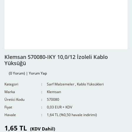
Klemsan 570080-IKY 10,0/12 İzoleli Kablo
Yüksüğü
(0 Yorum) | Yorum Yap
Kategori
Sarf Malzemeler
,
Kablo Yüksükleri
Marka
Klemsan
Üretici Kodu
570080
Fiyat
0,03 EUR + KDV
Havale
1,64 TL (%0,50 havale indirimi)
1,65 TL
(KDV Dahil)