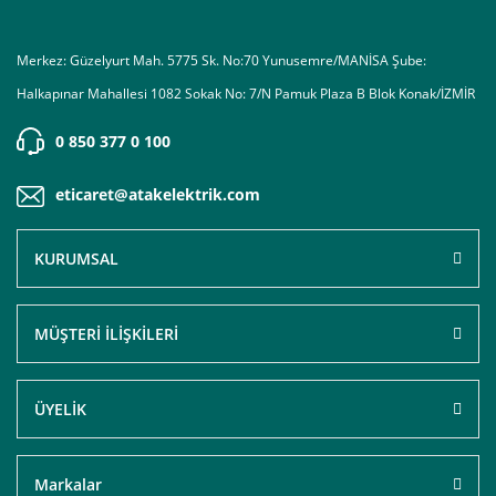
Merkez: Güzelyurt Mah. 5775 Sk. No:70 Yunusemre/MANİSA Şube:
Halkapınar Mahallesi 1082 Sokak No: 7/N Pamuk Plaza B Blok Konak/İZMİR
0 850 377 0 100
eticaret@atakelektrik.com
KURUMSAL
MÜŞTERİ İLİŞKİLERİ
ÜYELİK
Markalar