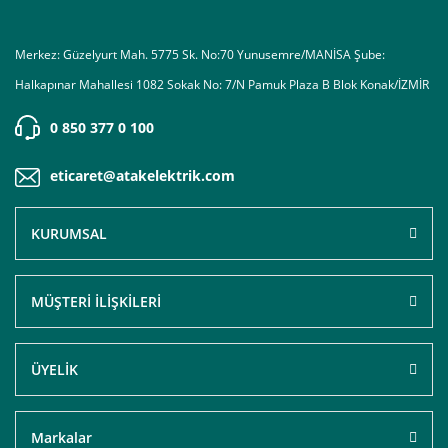
Merkez: Güzelyurt Mah. 5775 Sk. No:70 Yunusemre/MANİSA Şube:
Halkapınar Mahallesi 1082 Sokak No: 7/N Pamuk Plaza B Blok Konak/İZMİR
0 850 377 0 100
eticaret@atakelektrik.com
KURUMSAL
MÜŞTERİ İLİŞKİLERİ
ÜYELİK
Markalar