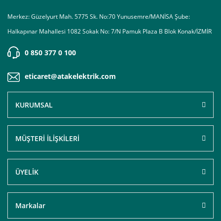
Merkez: Güzelyurt Mah. 5775 Sk. No:70 Yunusemre/MANİSA Şube:
Halkapınar Mahallesi 1082 Sokak No: 7/N Pamuk Plaza B Blok Konak/İZMİR
0 850 377 0 100
eticaret@atakelektrik.com
KURUMSAL
MÜŞTERİ İLİŞKİLERİ
ÜYELİK
Markalar