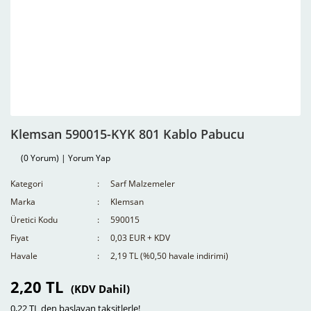
Klemsan 590015-KYK 801 Kablo Pabucu
(0 Yorum) | Yorum Yap
Kategori
Sarf Malzemeler
Marka
Klemsan
Üretici Kodu
590015
Fiyat
0,03 EUR + KDV
Havale
2,19 TL (%0,50 havale indirimi)
2,20 TL
(KDV Dahil)
0,22 TL den başlayan taksitlerle!