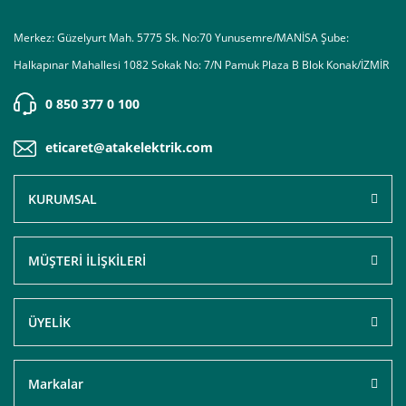
Merkez: Güzelyurt Mah. 5775 Sk. No:70 Yunusemre/MANİSA Şube:
Halkapınar Mahallesi 1082 Sokak No: 7/N Pamuk Plaza B Blok Konak/İZMİR
0 850 377 0 100
eticaret@atakelektrik.com
KURUMSAL
MÜŞTERİ İLİŞKİLERİ
ÜYELİK
Markalar