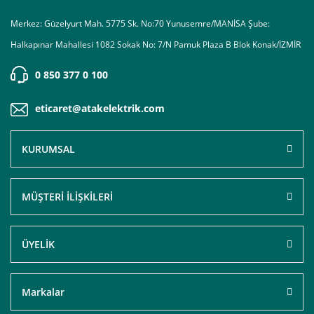
Merkez: Güzelyurt Mah. 5775 Sk. No:70 Yunusemre/MANİSA Şube:
Halkapınar Mahallesi 1082 Sokak No: 7/N Pamuk Plaza B Blok Konak/İZMİR
0 850 377 0 100
eticaret@atakelektrik.com
KURUMSAL
MÜŞTERİ İLİŞKİLERİ
ÜYELİK
Markalar