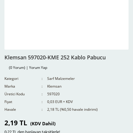
Klemsan 597020-KME 252 Kablo Pabucu
(0 Yorum) | Yorum Yap
Kategori
Sarf Malzemeler
Marka
Klemsan
Üretici Kodu
597020
Fiyat
0,03 EUR + KDV
Havale
2,18 TL (%0,50 havale indirimi)
2,19 TL
(KDV Dahil)
0,22 TL den başlayan taksitlerle!