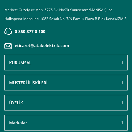
Merkez: Güzelyurt Mah. 5775 Sk. No:70 Yunusemre/MANİSA Şube:
Halkapınar Mahallesi 1082 Sokak No: 7/N Pamuk Plaza B Blok Konak/İZMİR
0 850 377 0 100
eticaret@atakelektrik.com
KURUMSAL
MÜŞTERİ İLİŞKİLERİ
ÜYELİK
Markalar