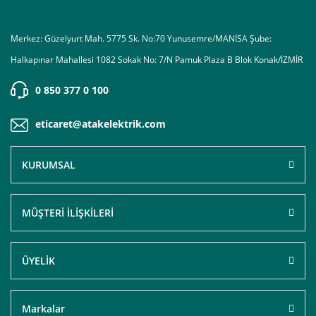
Merkez: Güzelyurt Mah. 5775 Sk. No:70 Yunusemre/MANİSA Şube:
Halkapınar Mahallesi 1082 Sokak No: 7/N Pamuk Plaza B Blok Konak/İZMİR
0 850 377 0 100
eticaret@atakelektrik.com
KURUMSAL
MÜŞTERİ İLİŞKİLERİ
ÜYELİK
Markalar