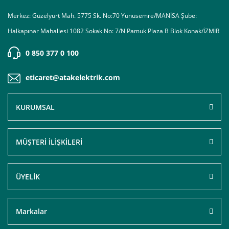
Merkez: Güzelyurt Mah. 5775 Sk. No:70 Yunusemre/MANİSA Şube:
Halkapınar Mahallesi 1082 Sokak No: 7/N Pamuk Plaza B Blok Konak/İZMİR
0 850 377 0 100
eticaret@atakelektrik.com
KURUMSAL
MÜŞTERİ İLİŞKİLERİ
ÜYELİK
Markalar