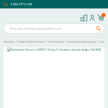
0 850 377 0 100
Anasayfa
Alçak Gerilim Ürünleri
Kontaktörler
Kontaktör Aksesuarları
Schnei