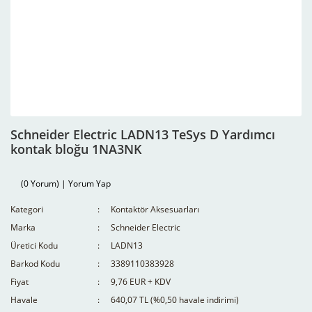
Schneider Electric LADN13 TeSys D Yardımcı
kontak bloğu 1NA3NK
(0 Yorum) | Yorum Yap
Kategori
Kontaktör Aksesuarları
Marka
Schneider Electric
Üretici Kodu
LADN13
Barkod Kodu
3389110383928
Fiyat
9,76 EUR + KDV
Havale
640,07 TL (%0,50 havale indirimi)