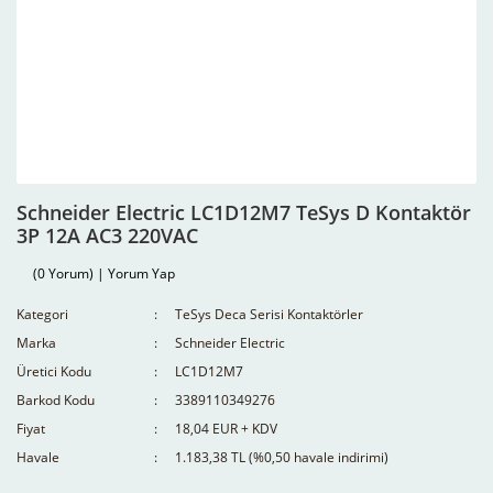
Schneider Electric LC1D12M7 TeSys D Kontaktör
3P 12A AC3 220VAC
(0 Yorum) | Yorum Yap
Kategori
TeSys Deca Serisi Kontaktörler
Marka
Schneider Electric
Üretici Kodu
LC1D12M7
Barkod Kodu
3389110349276
Fiyat
18,04 EUR + KDV
Havale
1.183,38 TL (%0,50 havale indirimi)