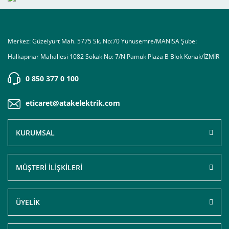
Merkez: Güzelyurt Mah. 5775 Sk. No:70 Yunusemre/MANİSA Şube:
Halkapınar Mahallesi 1082 Sokak No: 7/N Pamuk Plaza B Blok Konak/İZMİR
0 850 377 0 100
eticaret@atakelektrik.com
KURUMSAL
MÜŞTERİ İLİŞKİLERİ
ÜYELİK