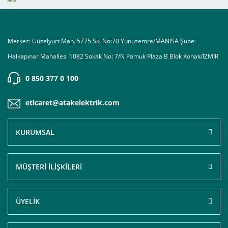
Merkez: Güzelyurt Mah. 5775 Sk. No:70 Yunusemre/MANİSA Şube:
Halkapınar Mahallesi 1082 Sokak No: 7/N Pamuk Plaza B Blok Konak/İZMİR
0 850 377 0 100
eticaret@atakelektrik.com
KURUMSAL
MÜŞTERİ İLİŞKİLERİ
ÜYELİK