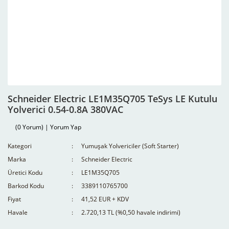
Schneider Electric LE1M35Q705 TeSys LE Kutulu
Yolverici 0.54-0.8A 380VAC
(0 Yorum) | Yorum Yap
Kategori
Yumuşak Yolvericiler (Soft Starter)
Marka
Schneider Electric
Üretici Kodu
LE1M35Q705
Barkod Kodu
3389110765700
Fiyat
41,52 EUR + KDV
Havale
2.720,13 TL (%0,50 havale indirimi)