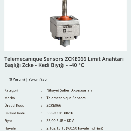
Telemecanique Sensors ZCKE066 Limit Anahtarı
Başlığı Zcke - Kedi Bıyığı - -40 °C
(0 Yorum) | Yorum Yap
Kategori
Nihayet Şalteri Aksesuarları
Marka
Telemecanique Sensors
Üretici Kodu
ZCKE066
Barkod Kodu
3389118130616
Fiyat
33,00 EUR + KDV
Havale
2.162,13 TL (%0,50 havale indirimi)