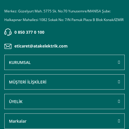
Merkez: Güzelyurt Mah. 5775 Sk. No:70 Yunusemre/MANİSA Şube:
Halkapınar Mahallesi 1082 Sokak No: 7/N Pamuk Plaza B Blok Konak/İZMİR
0 850 377 0 100
eticaret@atakelektrik.com
KURUMSAL
MÜŞTERİ İLİŞKİLERİ
ÜYELİK
Markalar