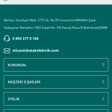
Merkez: Güzelyurt Mah. 5775 Sk. No:70 Yunusemre/MANİSA Şube:
Halkapınar Mahallesi 1082 Sokak No: 7/N Pamuk Plaza B Blok Konak/İZMİR
0 850 377 0 100
eticaret@atakelektrik.com
KURUMSAL
MÜŞTERİ İLİŞKİLERİ
ÜYELİK