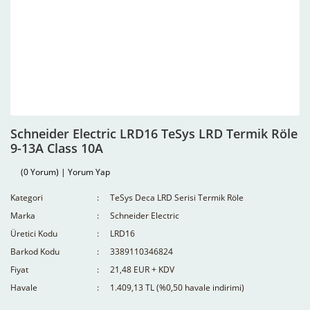
Schneider Electric LRD16 TeSys LRD Termik Röle
9-13A Class 10A
(0 Yorum) | Yorum Yap
Kategori
TeSys Deca LRD Serisi Termik Röle
Marka
Schneider Electric
Üretici Kodu
LRD16
Barkod Kodu
3389110346824
Fiyat
21,48 EUR + KDV
Havale
1.409,13 TL (%0,50 havale indirimi)