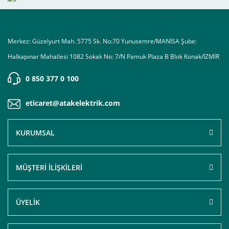
Merkez: Güzelyurt Mah. 5775 Sk. No:70 Yunusemre/MANİSA Şube:
Halkapınar Mahallesi 1082 Sokak No: 7/N Pamuk Plaza B Blok Konak/İZMİR
0 850 377 0 100
eticaret@atakelektrik.com
KURUMSAL
MÜŞTERİ İLİŞKİLERİ
ÜYELİK