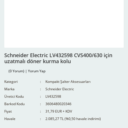
Schneider Electric LV432598 CVS400/630 için
uzatmalı döner kurma kolu
(0 Yorum) | Yorum Yap
Kategori
Kompakt Şalter Aksesuarları
Marka
Schneider Electric
Üretici Kodu
LV432598
Barkod Kodu
3606480020346
Fiyat
31,79 EUR + KDV
Havale
2.085,27 TL (%0,50 havale indirimi)