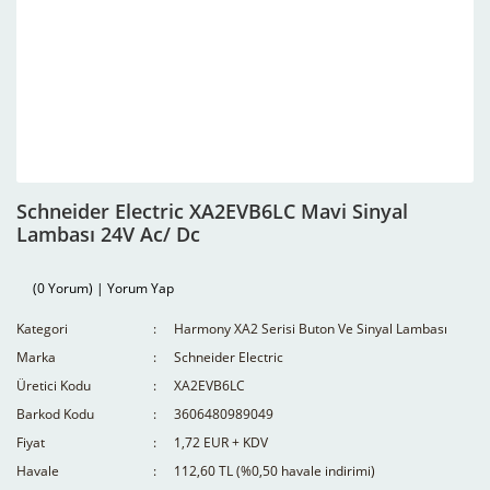
Schneider Electric XA2EVB6LC Mavi Sinyal
Lambası 24V Ac/ Dc
(0 Yorum) | Yorum Yap
Kategori
Harmony XA2 Serisi Buton Ve Sinyal Lambası
Marka
Schneider Electric
Üretici Kodu
XA2EVB6LC
Barkod Kodu
3606480989049
Fiyat
1,72 EUR + KDV
Havale
112,60 TL (%0,50 havale indirimi)