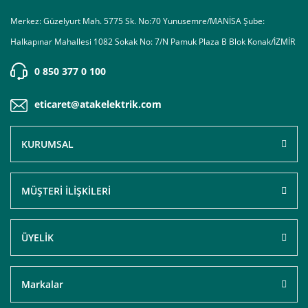
Merkez: Güzelyurt Mah. 5775 Sk. No:70 Yunusemre/MANİSA Şube:
Halkapınar Mahallesi 1082 Sokak No: 7/N Pamuk Plaza B Blok Konak/İZMİR
0 850 377 0 100
eticaret@atakelektrik.com
KURUMSAL
MÜŞTERİ İLİŞKİLERİ
ÜYELİK
Markalar