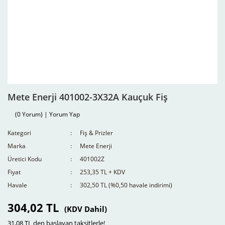
Mete Enerji 401002-3X32A Kauçuk Fiş
(0 Yorum) | Yorum Yap
Kategori
Fiş & Prizler
Marka
Mete Enerji
Üretici Kodu
401002Z
Fiyat
253,35 TL + KDV
Havale
302,50 TL (%0,50 havale indirimi)
304,02 TL
(KDV Dahil)
31,08 TL den başlayan taksitlerle!