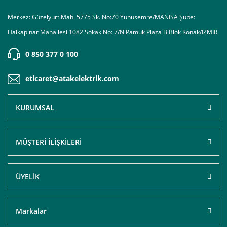
Merkez: Güzelyurt Mah. 5775 Sk. No:70 Yunusemre/MANİSA Şube:
Halkapınar Mahallesi 1082 Sokak No: 7/N Pamuk Plaza B Blok Konak/İZMİR
0 850 377 0 100
eticaret@atakelektrik.com
KURUMSAL
MÜŞTERİ İLİŞKİLERİ
ÜYELİK
Markalar