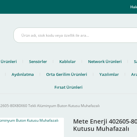
m
Hak
 Ürünleri
Sensörler
Kablolar
Network Ürünleri
S
Aydınlatma
Orta Gerilim Ürünleri
Yazılımlar
Ara
Fırsat Ürünleri
02605-80X80X60 Tekli Alüminyum Buton Kutusu Muhafazalı
Mete Enerji 402605-8
Kutusu Muhafazalı