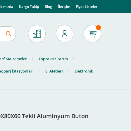
kımızda
Kargo Takip
Blog
İletişim
Fiyat Listeleri
arf Malzemeler
Topraksız Tarım
ç Şarj İstasyonları
El Aletleri
Elektronik
0X80X60 Tekli Alüminyum Buton