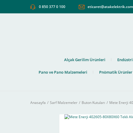
0 850 377 0 100
eticaret@atakelektrik.co
Alçak Gerilim Ürünleri
Endüstri
Pano ve Pano Malzemeleri
Pnömatik Ürünler
Anasayfa
Sarf Malzemeler
Buton Kutuları
Mete Enerji 4