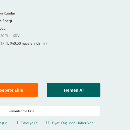
n Kutuları
 Enerji
605
,20 TL + KDV
17 TL (%0,50 havale indirimi)
Sepete Ekle
Hemen Al
aştır
Tavsiye Et
Fiyatı Düşünce Haber Ver