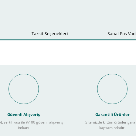
Taksit Seçenekleri
Sanal Pos Vade
Bu ürüne ilk yorumu siz yapın!
nal POS ile Vade Farksız Taks
Yorum Yaz
Güvenli Alışveriş
Garantili Ürünler
L sertifikası ile %100 güvenli alışveriş
Sitemizde ki tüm ürünler gara
3
imkanı
kapsamındadır.
ları takip ederek peşin fiyatına
taksite (
Taksit seçenekleri bankaya göre değiş