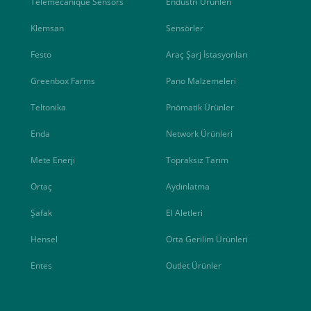
Telemecanique Sensors
Endüstri Ürünleri
Klemsan
Sensörler
Festo
Araç Şarj İstasyonları
Greenbox Farms
Pano Malzemeleri
Teltonika
Pnömatik Ürünler
Enda
Network Ürünleri
Mete Enerji
Topraksız Tarım
Ortaç
Aydınlatma
Şafak
El Aletleri
Hensel
Orta Gerilim Ürünleri
Entes
Outlet Ürünler