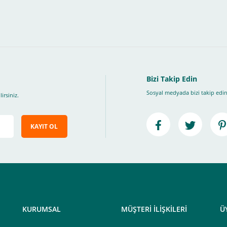
, Üye Olmadan Bu Ödeme Sistemini Kullanamıyorsunuz.
" ödeme türünü seçiniz.
ip, "Siparişi Tamamla" butonuna basınız.
Bizi Takip Edin
Sosyal medyada bizi takip edin
irsiniz.
KAYIT OL
e ileteceğimiz link üzerinden tıklayarak 3D Secure güvenli ödeme ile ödemenizi t
iz , yoksa ödemeniz başarısız sonuçlanır.
elektrik.com adresi üzerinden bizlerle iletişime geçebilirsiniz.
KURUMSAL
MÜŞTERİ İLİŞKİLERİ
Ü