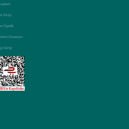
esabım
e Girişi
ni Üyelik
fremi Unuttum
yi Girişi