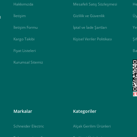
Hakkımızda
Mesafeli Satış Sözleşmesi
H
İletişim
Gizlilik ve Güvenlik
Üy
B
İletişim Formu
İptal ve İade Şartları
Ye
Kargo Takibi
Kişisel Veriler Politikası
Şi
Fiyat Listeleri
Ba
Kurumsal Sitemiz
<
Markalar
Kategoriler
Schneider Electric
Alçak Gerilim Ürünleri