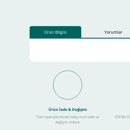
Ürün Bilgisi
Yorumlar
Schneider Electric Sa
Kullanılır ?
Ürün İade & Değişim
Tüm siparişlerinizde kolay ürün iade ve
256 Bit SS
değişim imkanı
Sitemizden yapacağınız tüm alışverişlerde aşağıdaki adım
Yapmanız gereken adımlar sırasıyla aşağıdaki gibidir;