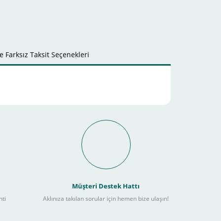
 Farksız Taksit Seçenekleri
it Ödeme İmkanı Nasıl
Müşteri Destek Hattı
nti
Aklınıza takılan sorular için hemen bize ulaşın!
ebilir
) kadar alışverişlerinizi tamamlayabilirsiniz.