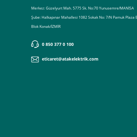
Merkez: Güzelyurt Mah. 5775 Sk. No:70 Yunusemre/MANİSA
Şube: Halkapınar Mahallesi 1082 Sokak No: 7/N Pamuk Plaza 
Blok Konak/İZMİR
0 850 377 0 100
eticaret@atakelektrik.com