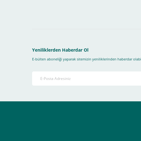
1- İlk önce sitemize üye olmanız gerekiyor(
zorunludur
) 
2-Ödeme seçenekleri kısmından "
Sanal POS Kredi Kartı
3-Bu kısımda bize iletmek istediğiniz bir not varsa ekley
Yeniliklerden Haberdar Ol
E-bülten aboneliği yaparak sitemizin yeniliklerinden haberdar olabil
4-Son olarak siparişi vermiş olduğunuz e-posta adresiniz
Ekranda Çıkacaktır
.
Lütfen bunlara uygun bir sekilde ödemenizi gerçekleştirin
Destek almak istediğiniz bir konu olduğunda eticaret@atak