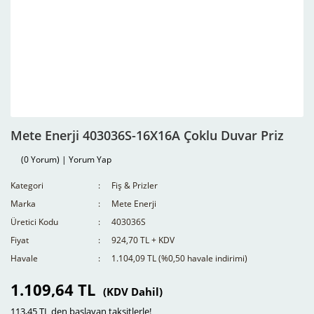
Mete Enerji 403036S-16X16A Çoklu Duvar Priz
(0 Yorum) | Yorum Yap
Kategori
Fiş & Prizler
Marka
Mete Enerji
Üretici Kodu
403036S
Fiyat
924,70 TL + KDV
Havale
1.104,09 TL (%0,50 havale indirimi)
1.109,64 TL
(KDV Dahil)
113,45 TL den başlayan taksitlerle!