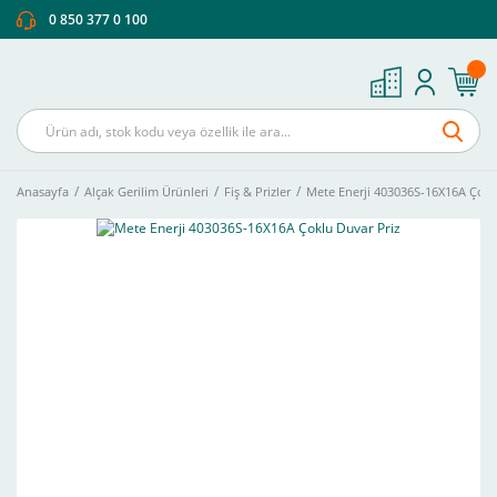
0 850 377 0 100
Anasayfa
Alçak Gerilim Ürünleri
Fiş & Prizler
Mete Enerji 403036S-16X16A Çokl