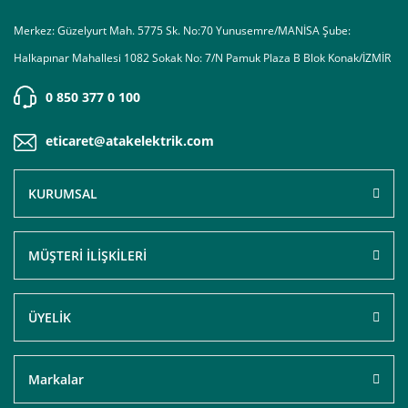
Merkez: Güzelyurt Mah. 5775 Sk. No:70 Yunusemre/MANİSA Şube:
Halkapınar Mahallesi 1082 Sokak No: 7/N Pamuk Plaza B Blok Konak/İZMİR
0 850 377 0 100
eticaret@atakelektrik.com
KURUMSAL
MÜŞTERİ İLİŞKİLERİ
ÜYELİK
Markalar