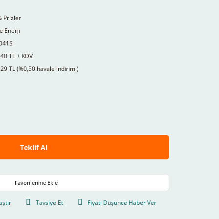
& Prizler
 Enerji
041S
,40 TL + KDV
29 TL (%0,50 havale indirimi)
Teklif Al
aştır
Tavsiye Et
Fiyatı Düşünce Haber Ver