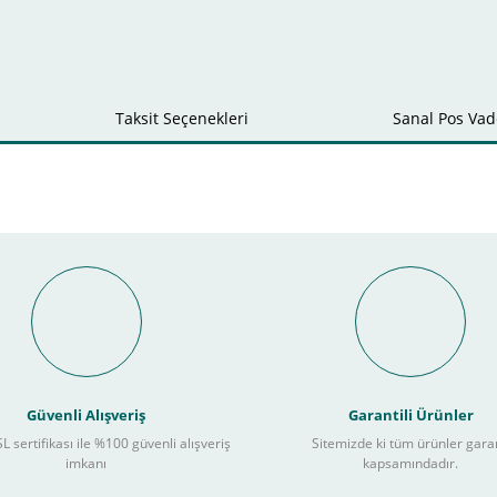
Taksit Seçenekleri
Sanal Pos Vade
Bu ürüne ilk yorumu siz yapın!
nal POS ile Vade Farksız Taks
Yorum Yaz
Güvenli Alışveriş
Garantili Ürünler
L sertifikası ile %100 güvenli alışveriş
Sitemizde ki tüm ürünler gara
3
imkanı
kapsamındadır.
ları takip ederek peşin fiyatına
taksite (
Taksit seçenekleri bankaya göre değiş