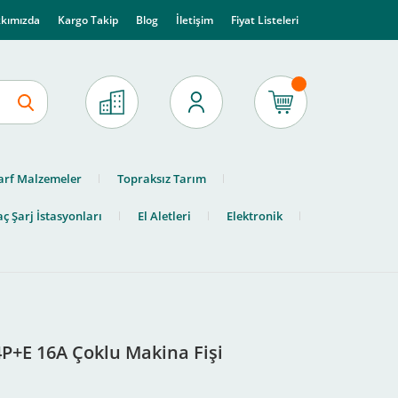
kımızda
Kargo Takip
Blog
İletişim
Fiyat Listeleri
arf Malzemeler
Topraksız Tarım
ç Şarj İstasyonları
El Aletleri
Elektronik
4P+E 16A Çoklu Makina Fişi