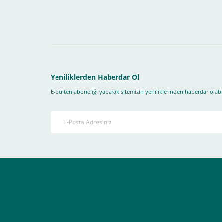
1- İlk önce sitemize üye olmanız gerekiyor(
zorunludur
) 
2-Ödeme seçenekleri kısmından "
Sanal POS Kredi Kartı
3-Bu kısımda bize iletmek istediğiniz bir not varsa ekley
Yeniliklerden Haberdar Ol
E-bülten aboneliği yaparak sitemizin yeniliklerinden haberdar olabil
4-Son olarak siparişi vermiş olduğunuz e-posta adresiniz
Ekranda Çıkacaktır
.
Lütfen bunlara uygun bir sekilde ödemenizi gerçekleştirin
Destek almak istediğiniz bir konu olduğunda eticaret@atak