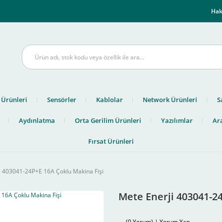
m
Hak
 Ürünleri
Sensörler
Kablolar
Network Ürünleri
S
Aydınlatma
Orta Gerilim Ürünleri
Yazılımlar
Ara
Fırsat Ürünleri
i 403041-24P+E 16A Çoklu Makina Fişi
Mete Enerji 403041-2
(0 Yorum) | Yorum Yap