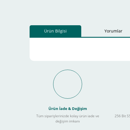
Ürün Bilgisi
Yorumlar
Schneider Electric Sa
Kullanılır ?
Ürün İade & Değişim
Tüm siparişlerinizde kolay ürün iade ve
256 Bit SS
değişim imkanı
Sitemizden yapacağınız tüm alışverişlerde aşağıdaki adım
Yapmanız gereken adımlar sırasıyla aşağıdaki gibidir;