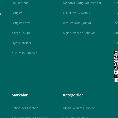
Hakkımızda
Mesafeli Satış Sözleşmesi
H
İletişim
Gizlilik ve Güvenlik
Üy
B
İletişim Formu
İptal ve İade Şartları
Ye
Kargo Takibi
Kişisel Veriler Politikası
Şi
Fiyat Listeleri
Ba
Kurumsal Sitemiz
<
Markalar
Kategoriler
Schneider Electric
Alçak Gerilim Ürünleri
Telemecanique Sensors
Endüstri Ürünleri