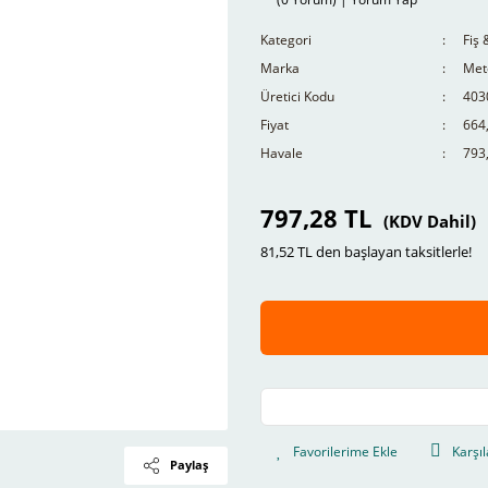
Kategori
Fiş 
Marka
Mete
Üretici Kodu
403
Fiyat
664
Havale
793,
797,28 TL
(KDV Dahil)
81,52 TL den başlayan taksitlerle!
Karşıl
Paylaş