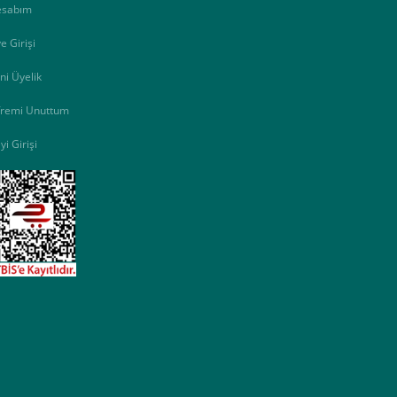
esabım
e Girişi
ni Üyelik
fremi Unuttum
yi Girişi