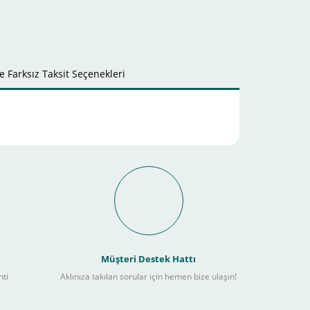
 Farksız Taksit Seçenekleri
it Ödeme İmkanı Nasıl
Müşteri Destek Hattı
nti
Aklınıza takılan sorular için hemen bize ulaşın!
ebilir
) kadar alışverişlerinizi tamamlayabilirsiniz.