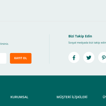
, Üye Olmadan Bu Ödeme Sistemini Kullanamıyorsunuz.
" ödeme türünü seçiniz.
ip, "Siparişi Tamamla" butonuna basınız.
Bizi Takip Edin
Sosyal medyada bizi takip edin
irsiniz.
KAYIT OL
e ileteceğimiz link üzerinden tıklayarak 3D Secure güvenli ödeme ile ödemenizi t
iz , yoksa ödemeniz başarısız sonuçlanır.
elektrik.com adresi üzerinden bizlerle iletişime geçebilirsiniz.
KURUMSAL
MÜŞTERİ İLİŞKİLERİ
Ü