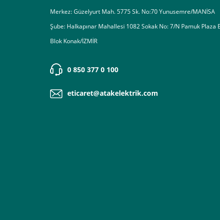
Merkez: Güzelyurt Mah. 5775 Sk. No:70 Yunusemre/MANİSA
Şube: Halkapınar Mahallesi 1082 Sokak No: 7/N Pamuk Plaza 
Blok Konak/İZMİR
0 850 377 0 100
eticaret@atakelektrik.com