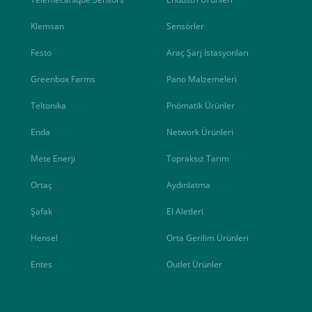
Klemsan
Sensörler
Festo
Araç Şarj İstasyonları
Greenbox Farms
Pano Malzemeleri
Teltonika
Pnömatik Ürünler
Enda
Network Ürünleri
Mete Enerji
Topraksız Tarım
Ortaç
Aydınlatma
Şafak
El Aletleri
Hensel
Orta Gerilim Ürünleri
Entes
Outlet Ürünler