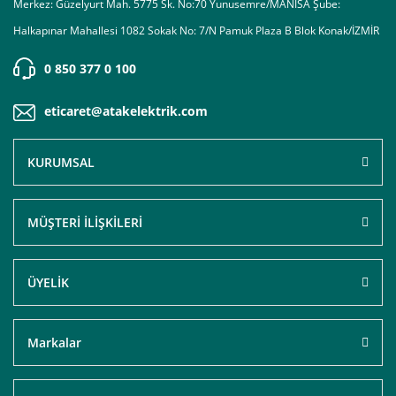
Merkez: Güzelyurt Mah. 5775 Sk. No:70 Yunusemre/MANİSA Şube:
Halkapınar Mahallesi 1082 Sokak No: 7/N Pamuk Plaza B Blok Konak/İZMİR
0 850 377 0 100
eticaret@atakelektrik.com
KURUMSAL
MÜŞTERİ İLİŞKİLERİ
ÜYELİK
Markalar