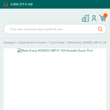
0 850 377 0 100
Anasayfa
Alçak Gerilim Ürünleri
Fiş & Prizler
Mete Enerji 403085S-48P+E 16A Ko