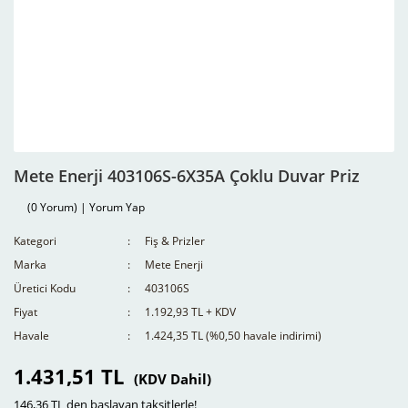
Mete Enerji 403106S-6X35A Çoklu Duvar Priz
(0 Yorum) | Yorum Yap
Kategori
Fiş & Prizler
Marka
Mete Enerji
Üretici Kodu
403106S
Fiyat
1.192,93 TL + KDV
Havale
1.424,35 TL (%0,50 havale indirimi)
1.431,51 TL
(KDV Dahil)
146,36 TL den başlayan taksitlerle!