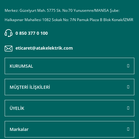
Merkez: Güzelyurt Mah. 5775 Sk. No:70 Yunusemre/MANİSA Şube:
Halkapınar Mahallesi 1082 Sokak No: 7/N Pamuk Plaza B Blok Konak/İZMİR
0 850 377 0 100
eticaret@atakelektrik.com
KURUMSAL
MÜŞTERİ İLİŞKİLERİ
ÜYELİK
Markalar