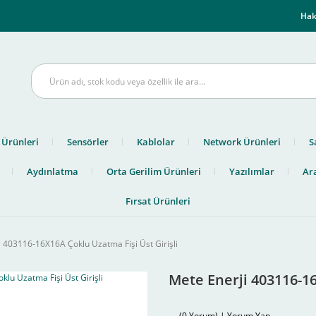
m
Hak
 Ürünleri
Sensörler
Kablolar
Network Ürünleri
S
Aydınlatma
Orta Gerilim Ürünleri
Yazılımlar
Ara
Fırsat Ürünleri
 403116-16X16A Çoklu Uzatma Fişi Üst Girişli
Mete Enerji 403116-16
(0 Yorum) | Yorum Yap