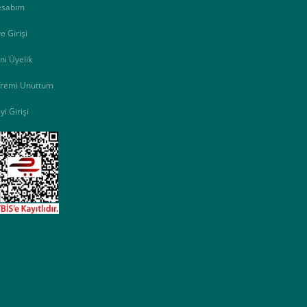
esabım
e Girişi
ni Üyelik
fremi Unuttum
yi Girişi