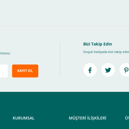
, Üye Olmadan Bu Ödeme Sistemini Kullanamıyorsunuz.
" ödeme türünü seçiniz.
ip, "Siparişi Tamamla" butonuna basınız.
Bizi Takip Edin
Sosyal medyada bizi takip edin
irsiniz.
KAYIT OL
e ileteceğimiz link üzerinden tıklayarak 3D Secure güvenli ödeme ile ödemenizi t
iz , yoksa ödemeniz başarısız sonuçlanır.
elektrik.com adresi üzerinden bizlerle iletişime geçebilirsiniz.
KURUMSAL
MÜŞTERİ İLİŞKİLERİ
Ü