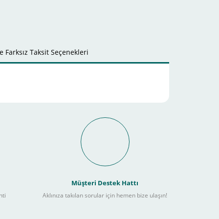
 Farksız Taksit Seçenekleri
it Ödeme İmkanı Nasıl
Müşteri Destek Hattı
nti
Aklınıza takılan sorular için hemen bize ulaşın!
ebilir
) kadar alışverişlerinizi tamamlayabilirsiniz.