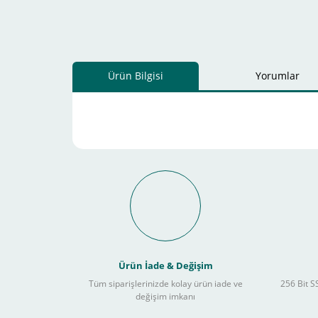
Ürün Bilgisi
Yorumlar
Schneider Electric Sa
Kullanılır ?
Ürün İade & Değişim
Tüm siparişlerinizde kolay ürün iade ve
256 Bit SS
değişim imkanı
Sitemizden yapacağınız tüm alışverişlerde aşağıdaki adım
Yapmanız gereken adımlar sırasıyla aşağıdaki gibidir;