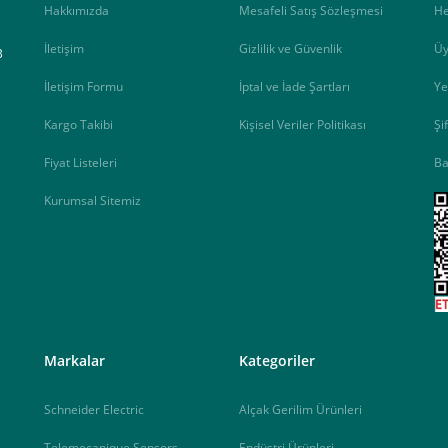
Hakkımızda
Mesafeli Satış Sözleşmesi
H
İletişim
Gizlilik ve Güvenlik
Üy
B
İletişim Formu
İptal ve İade Şartları
Ye
Kargo Takibi
Kişisel Veriler Politikası
Şi
Fiyat Listeleri
Ba
Kurumsal Sitemiz
<
Markalar
Kategoriler
Schneider Electric
Alçak Gerilim Ürünleri
Telemecanique Sensors
Endüstri Ürünleri