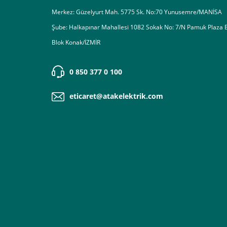
Merkez: Güzelyurt Mah. 5775 Sk. No:70 Yunusemre/MANİSA
Şube: Halkapınar Mahallesi 1082 Sokak No: 7/N Pamuk Plaza 
Blok Konak/İZMİR
0 850 377 0 100
eticaret@atakelektrik.com