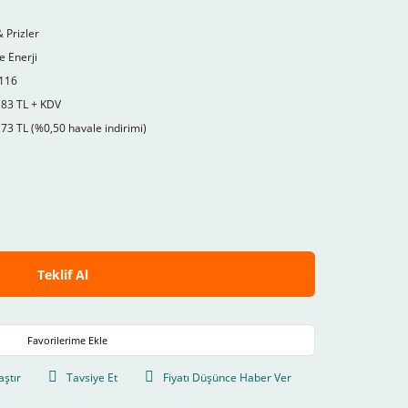
& Prizler
 Enerji
116
,83 TL + KDV
73 TL (%0,50 havale indirimi)
Teklif Al
aştır
Tavsiye Et
Fiyatı Düşünce Haber Ver