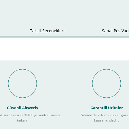
Taksit Seçenekleri
Sanal Pos Vade
Bu ürüne ilk yorumu siz yapın!
nal POS ile Vade Farksız Taks
Yorum Yaz
Güvenli Alışveriş
Garantili Ürünler
L sertifikası ile %100 güvenli alışveriş
Sitemizde ki tüm ürünler gara
3
imkanı
kapsamındadır.
ları takip ederek peşin fiyatına
taksite (
Taksit seçenekleri bankaya göre değiş