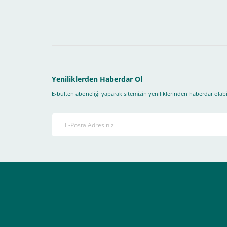
1- İlk önce sitemize üye olmanız gerekiyor(
zorunludur
) 
2-Ödeme seçenekleri kısmından "
Sanal POS Kredi Kartı
3-Bu kısımda bize iletmek istediğiniz bir not varsa ekley
Yeniliklerden Haberdar Ol
E-bülten aboneliği yaparak sitemizin yeniliklerinden haberdar olabil
4-Son olarak siparişi vermiş olduğunuz e-posta adresiniz
Ekranda Çıkacaktır
.
Lütfen bunlara uygun bir sekilde ödemenizi gerçekleştirin
Destek almak istediğiniz bir konu olduğunda eticaret@atak