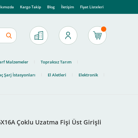
kımızda
Kargo Takip
Blog
İletişim
Fiyat Listeleri
arf Malzemeler
Topraksız Tarım
ç Şarj İstasyonları
El Aletleri
Elektronik
X16A Çoklu Uzatma Fişi Üst Girişli