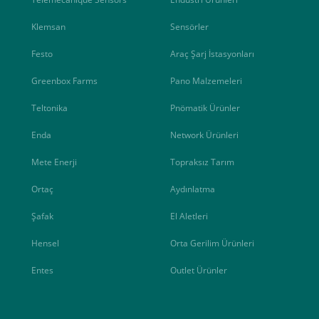
Klemsan
Sensörler
Festo
Araç Şarj İstasyonları
Greenbox Farms
Pano Malzemeleri
Teltonika
Pnömatik Ürünler
Enda
Network Ürünleri
Mete Enerji
Topraksız Tarım
Ortaç
Aydınlatma
Şafak
El Aletleri
Hensel
Orta Gerilim Ürünleri
Entes
Outlet Ürünler