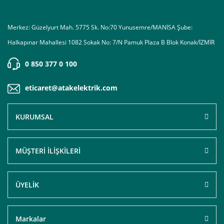
Merkez: Güzelyurt Mah. 5775 Sk. No:70 Yunusemre/MANİSA Şube:
Halkapınar Mahallesi 1082 Sokak No: 7/N Pamuk Plaza B Blok Konak/İZMİR
0 850 377 0 100
eticaret@atakelektrik.com
KURUMSAL
MÜŞTERİ İLİŞKİLERİ
ÜYELİK
Markalar