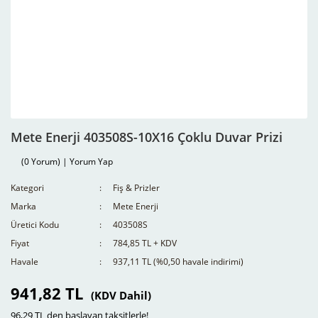
Mete Enerji 403508S-10X16 Çoklu Duvar Prizi
(0 Yorum) | Yorum Yap
Kategori
Fiş & Prizler
Marka
Mete Enerji
Üretici Kodu
403508S
Fiyat
784,85 TL + KDV
Havale
937,11 TL (%0,50 havale indirimi)
941,82 TL
(KDV Dahil)
96,29 TL den başlayan taksitlerle!