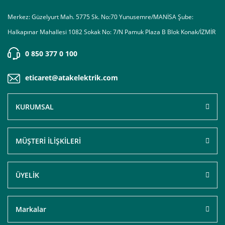
Merkez: Güzelyurt Mah. 5775 Sk. No:70 Yunusemre/MANİSA Şube:
Halkapınar Mahallesi 1082 Sokak No: 7/N Pamuk Plaza B Blok Konak/İZMİR
0 850 377 0 100
eticaret@atakelektrik.com
KURUMSAL
MÜŞTERİ İLİŞKİLERİ
ÜYELİK
Markalar