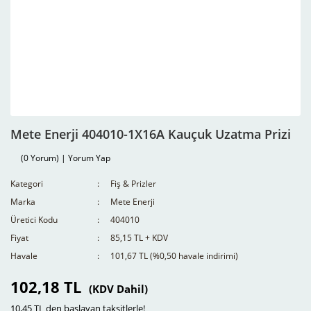
Mete Enerji 404010-1X16A Kauçuk Uzatma Prizi
(0 Yorum) | Yorum Yap
Kategori
Fiş & Prizler
Marka
Mete Enerji
Üretici Kodu
404010
Fiyat
85,15 TL + KDV
Havale
101,67 TL (%0,50 havale indirimi)
102,18 TL
(KDV Dahil)
10,45 TL den başlayan taksitlerle!