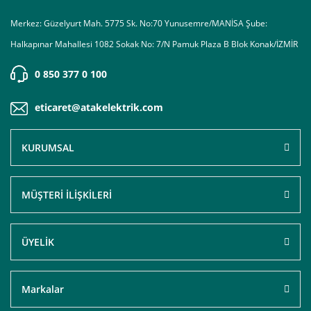
Merkez: Güzelyurt Mah. 5775 Sk. No:70 Yunusemre/MANİSA Şube:
Halkapınar Mahallesi 1082 Sokak No: 7/N Pamuk Plaza B Blok Konak/İZMİR
0 850 377 0 100
eticaret@atakelektrik.com
KURUMSAL
MÜŞTERİ İLİŞKİLERİ
ÜYELİK
Markalar