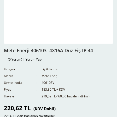
Mete Enerji 406103- 4X16A Düz Fiş IP 44
(0 Yorum) | Yorum Yap
Kategori
Fiş & Prizler
Marka
Mete Enerji
Üretici Kodu
406103V
Fiyat
183,85 TL + KDV
Havale
219,52 TL (%0,50 havale indirimi)
220,62 TL
(KDV Dahil)
22,56 TL den başlayan taksitlerle!