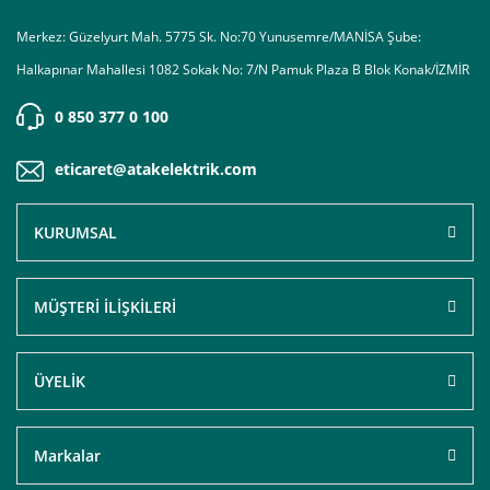
Merkez: Güzelyurt Mah. 5775 Sk. No:70 Yunusemre/MANİSA Şube:
Halkapınar Mahallesi 1082 Sokak No: 7/N Pamuk Plaza B Blok Konak/İZMİR
0 850 377 0 100
eticaret@atakelektrik.com
KURUMSAL
MÜŞTERİ İLİŞKİLERİ
ÜYELİK
Markalar