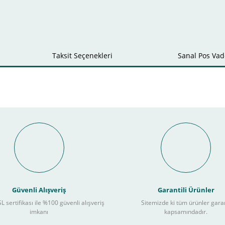
Taksit Seçenekleri
Sanal Pos Vade
Bu ürüne ilk yorumu siz yapın!
Yorum Yaz
Güvenli Alışveriş
Garantili Ürünler
L sertifikası ile %100 güvenli alışveriş
Sitemizde ki tüm ürünler gara
imkanı
kapsamındadır.