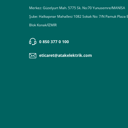
Merkez: Güzelyurt Mah. 5775 Sk. No:70 Yunusemre/MANİSA
Şube: Halkapınar Mahallesi 1082 Sokak No: 7/N Pamuk Plaza 
4-Son olarak siparişi vermiş olduğunuz e-posta adresiniz
Blok Konak/İZMİR
Ekranda Çıkacaktır
.
Lütfen bunlara uygun bir sekilde ödemenizi gerçekleştirin
0 850 377 0 100
eticaret@atakelektrik.com
Destek almak istediğiniz bir konu olduğunda eticaret@atak