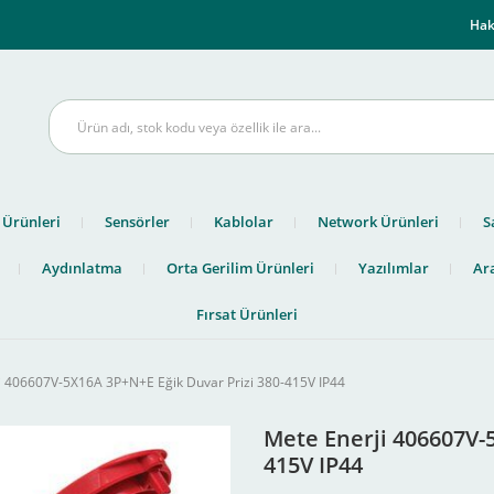
m
Hak
 Ürünleri
Sensörler
Kablolar
Network Ürünleri
S
Aydınlatma
Orta Gerilim Ürünleri
Yazılımlar
Ara
Fırsat Ürünleri
i 406607V-5X16A 3P+N+E Eğik Duvar Prizi 380-415V IP44
Mete Enerji 406607V-5
415V IP44