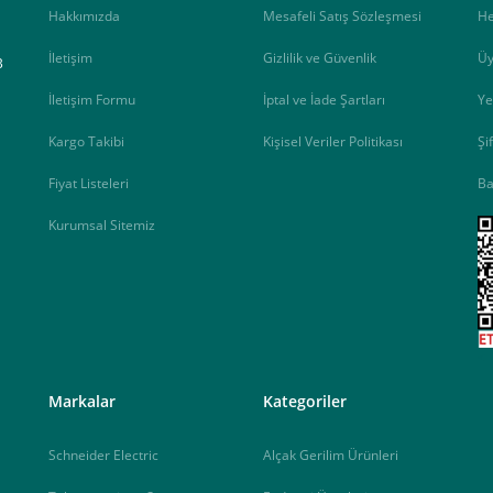
Hakkımızda
Mesafeli Satış Sözleşmesi
H
İletişim
Gizlilik ve Güvenlik
Üy
B
e ileteceğimiz link üzerinden tıklayarak 3D Secure güvenli ödeme ile ödemenizi t
İletişim Formu
İptal ve İade Şartları
Ye
Kargo Takibi
Kişisel Veriler Politikası
Şi
iz , yoksa ödemeniz başarısız sonuçlanır.
Fiyat Listeleri
Ba
Kurumsal Sitemiz
elektrik.com adresi üzerinden bizlerle iletişime geçebilirsiniz.
<
Markalar
Kategoriler
Schneider Electric
Alçak Gerilim Ürünleri