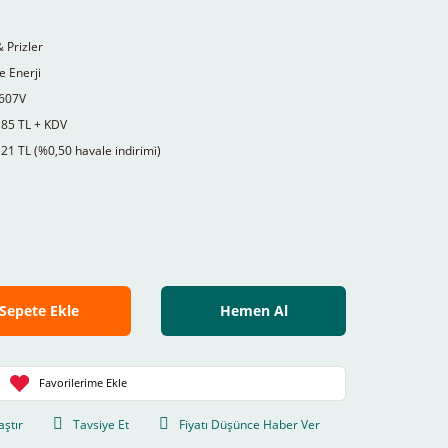
& Prizler
 Enerji
607V
,85 TL + KDV
21 TL (%0,50 havale indirimi)
Sepete Ekle
Hemen Al
aştır
Tavsiye Et
Fiyatı Düşünce Haber Ver