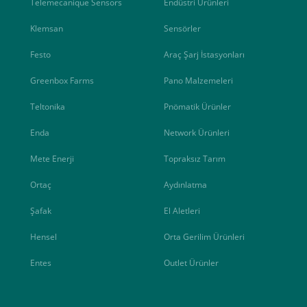
Telemecanique Sensors
Endüstri Ürünleri
Klemsan
Sensörler
Festo
Araç Şarj İstasyonları
Greenbox Farms
Pano Malzemeleri
Teltonika
Pnömatik Ürünler
Enda
Network Ürünleri
Mete Enerji
Topraksız Tarım
Ortaç
Aydınlatma
Şafak
El Aletleri
Hensel
Orta Gerilim Ürünleri
Entes
Outlet Ürünler