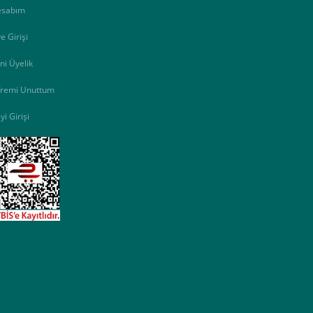
esabım
e Girişi
amamlayabilirsiniz ,
Bankalara Göre Taksit Tablosu
ni Üyelik
fremi Unuttum
yi Girişi