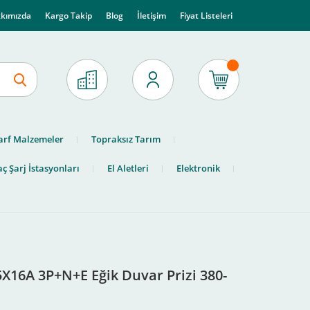
kımızda
Kargo Takip
Blog
İletişim
Fiyat Listeleri
arf Malzemeler
Topraksız Tarım
ç Şarj İstasyonları
El Aletleri
Elektronik
X16A 3P+N+E Eğik Duvar Prizi 380-