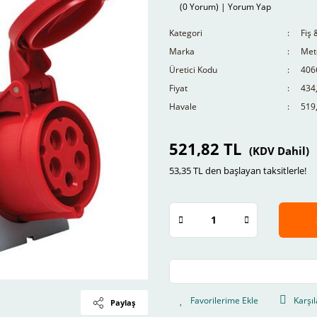
(0 Yorum) | Yorum Yap
Kategori
Fiş 
Marka
Mete
Üretici Kodu
406
Fiyat
434
Havale
519,
521,82 TL
(KDV Dahil)
53,35 TL den başlayan taksitlerle!
Karşıl
Paylaş