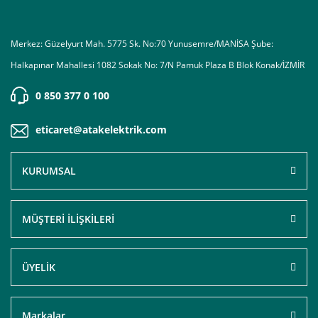
Merkez: Güzelyurt Mah. 5775 Sk. No:70 Yunusemre/MANİSA Şube:
Halkapınar Mahallesi 1082 Sokak No: 7/N Pamuk Plaza B Blok Konak/İZMİR
0 850 377 0 100
eticaret@atakelektrik.com
KURUMSAL
MÜŞTERİ İLİŞKİLERİ
ÜYELİK
Markalar