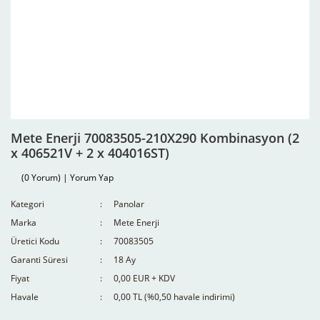
Mete Enerji 70083505-210X290 Kombinasyon (2
x 406521V + 2 x 404016ST)
(0 Yorum) | Yorum Yap
Kategori
Panolar
Marka
Mete Enerji
Üretici Kodu
70083505
Garanti Süresi
18 Ay
Fiyat
0,00 EUR + KDV
Havale
0,00 TL (%0,50 havale indirimi)