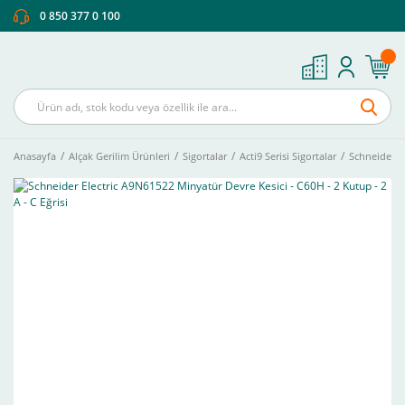
0 850 377 0 100
Anasayfa
Alçak Gerilim Ürünleri
Sigortalar
Acti9 Serisi Sigortalar
Schneider El