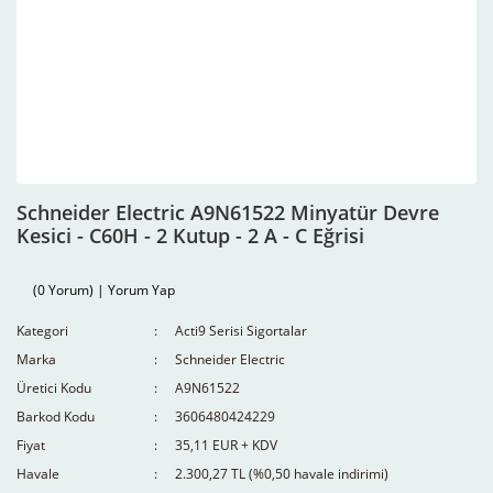
Schneider Electric A9N61522 Minyatür Devre
Kesici - C60H - 2 Kutup - 2 A - C Eğrisi
(0 Yorum) | Yorum Yap
Kategori
Acti9 Serisi Sigortalar
Marka
Schneider Electric
Üretici Kodu
A9N61522
Barkod Kodu
3606480424229
Fiyat
35,11 EUR + KDV
Havale
2.300,27 TL (%0,50 havale indirimi)