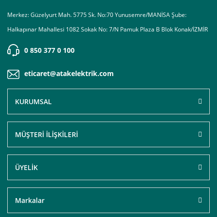
Merkez: Güzelyurt Mah. 5775 Sk. No:70 Yunusemre/MANİSA Şube:
Halkapınar Mahallesi 1082 Sokak No: 7/N Pamuk Plaza B Blok Konak/İZMİR
0 850 377 0 100
eticaret@atakelektrik.com
KURUMSAL
MÜŞTERİ İLİŞKİLERİ
ÜYELİK
Markalar