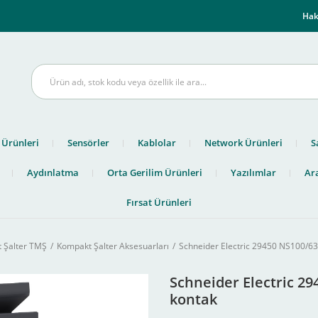
m
Hak
 Ürünleri
Sensörler
Kablolar
Network Ürünleri
S
Aydınlatma
Orta Gerilim Ürünleri
Yazılımlar
Ara
Fırsat Ürünleri
 Şalter TMŞ
Kompakt Şalter Aksesuarları
Schneider Electric 29450 NS100/6
Schneider Electric 2
kontak