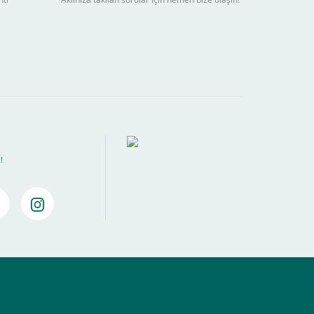
ebilir
) kadar alışverişlerinizi tamamlayabilirsiniz.
!
amamlayabilirsiniz ,
Bankalara Göre Taksit Tablosu