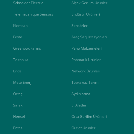
Schneider Electric
Alçak Gerilim Ürünleri
Telemecanique Sensors
Endüstri Ürünleri
Klemsan
Sensörler
Festo
Araç Şarj İstasyonları
Greenbox Farms
Pano Malzemeleri
Teltonika
Pnömatik Ürünler
Enda
Network Ürünleri
Mete Enerji
Topraksız Tarım
Ortaç
Aydınlatma
Şafak
El Aletleri
Hensel
Orta Gerilim Ürünleri
Entes
Outlet Ürünler