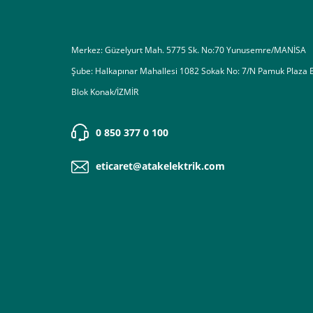
Merkez: Güzelyurt Mah. 5775 Sk. No:70 Yunusemre/MANİSA
Şube: Halkapınar Mahallesi 1082 Sokak No: 7/N Pamuk Plaza 
Blok Konak/İZMİR
0 850 377 0 100
eticaret@atakelektrik.com