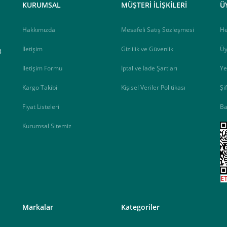
KURUMSAL
MÜŞTERİ İLİŞKİLERİ
Ü
Hakkımızda
Mesafeli Satış Sözleşmesi
H
İletişim
Gizlilik ve Güvenlik
Üy
B
İletişim Formu
İptal ve İade Şartları
Ye
Kargo Takibi
Kişisel Veriler Politikası
Şi
Fiyat Listeleri
Ba
Kurumsal Sitemiz
<
Markalar
Kategoriler