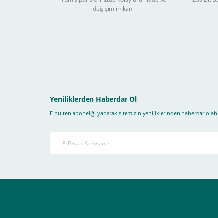
değişim imkanı
Sitemizden yapacağınız tüm alışverişlerde aşağıdaki adım
Yapmanız gereken adımlar sırasıyla aşağıdaki gibidir;
1- İlk önce sitemize üye olmanız gerekiyor(
zorunludur
) 
2-Ödeme seçenekleri kısmından "
Sanal POS Kredi Kartı
3-Bu kısımda bize iletmek istediğiniz bir not varsa ekley
Yeniliklerden Haberdar Ol
E-bülten aboneliği yaparak sitemizin yeniliklerinden haberdar olabil
4-Son olarak siparişi vermiş olduğunuz e-posta adresiniz
Ekranda Çıkacaktır
.
Lütfen bunlara uygun bir sekilde ödemenizi gerçekleştirin
Destek almak istediğiniz bir konu olduğunda eticaret@atak