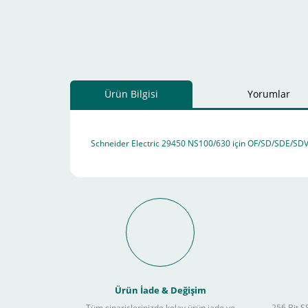
Ürün Bilgisi
Yorumlar
Schneider Electric 29450 NS100/630 için OF/SD/SDE/SDV
Schneider Electric Sa
Kullanılır ?
Ürün İade & Değişim
Tüm siparişlerinizde kolay ürün iade ve
256 Bit SS