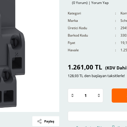
(0 Yorum) | Yorum Yap
Kategori
Komp
Marka
Schn
Üretici Kodu
294
Barkod Kodu
330
Fiyat
19,
Havale
1.25
1.261,00 TL
(KDV Dahi
128,93 TL den başlayan taksitlerle!
Paylaş