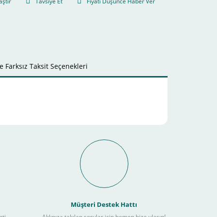
aştır
Tavsiye Et
Fiyatı Düşünce Haber Ver
 Farksız Taksit Seçenekleri
it Ödeme İmkanı Nasıl
Müşteri Destek Hattı
nti
Aklınıza takılan sorular için hemen bize ulaşın!