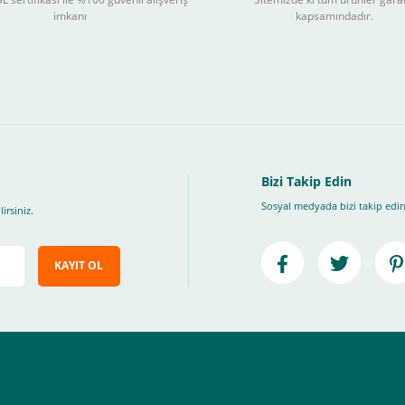
3
imkanı
kapsamındadır.
ları takip ederek peşin fiyatına
taksite (
Taksit seçenekleri bankaya göre değiş
, Üye Olmadan Bu Ödeme Sistemini Kullanamıyorsunuz.
" ödeme türünü seçiniz.
ip, "Siparişi Tamamla" butonuna basınız.
Bizi Takip Edin
Sosyal medyada bizi takip edin
irsiniz.
KAYIT OL
e ileteceğimiz link üzerinden tıklayarak 3D Secure güvenli ödeme ile ödemenizi t
iz , yoksa ödemeniz başarısız sonuçlanır.
elektrik.com adresi üzerinden bizlerle iletişime geçebilirsiniz.