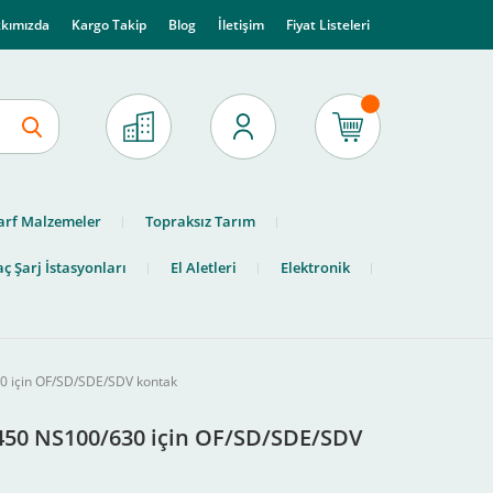
kımızda
Kargo Takip
Blog
İletişim
Fiyat Listeleri
arf Malzemeler
Topraksız Tarım
ç Şarj İstasyonları
El Aletleri
Elektronik
30 için OF/SD/SDE/SDV kontak
9450 NS100/630 için OF/SD/SDE/SDV