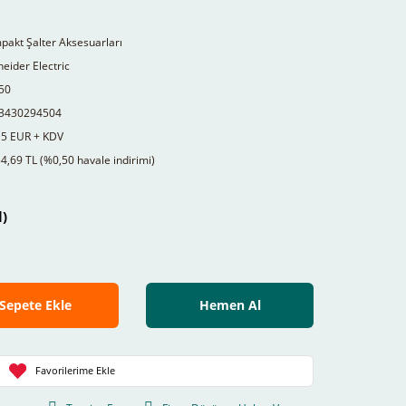
akt Şalter Aksesuarları
eider Electric
50
3430294504
15 EUR + KDV
4,69 TL (%0,50 havale indirimi)
l)
Sepete Ekle
Hemen Al