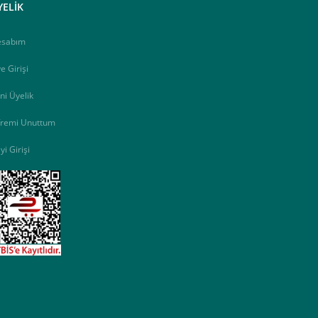
YELİK
esabım
e Girişi
ni Üyelik
fremi Unuttum
yi Girişi