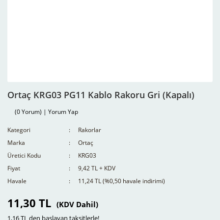
Ortaç KRG03 PG11 Kablo Rakoru Gri (Kapalı)
(0 Yorum) | Yorum Yap
Kategori
Rakorlar
Marka
Ortaç
Üretici Kodu
KRG03
Fiyat
9,42 TL + KDV
Havale
11,24 TL (%0,50 havale indirimi)
11,30 TL
(KDV Dahil)
1,16 TL den başlayan taksitlerle!