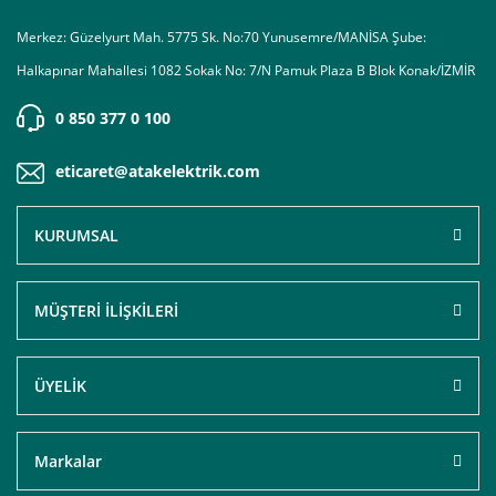
Merkez: Güzelyurt Mah. 5775 Sk. No:70 Yunusemre/MANİSA Şube:
Halkapınar Mahallesi 1082 Sokak No: 7/N Pamuk Plaza B Blok Konak/İZMİR
0 850 377 0 100
eticaret@atakelektrik.com
KURUMSAL
MÜŞTERİ İLİŞKİLERİ
ÜYELİK
Markalar